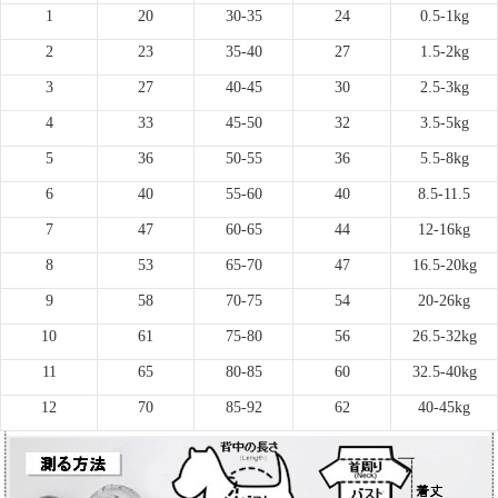
1
20
30-35
24
0.5-1kg
2
23
35-40
27
1.5-2kg
3
27
40-45
30
2.5-3kg
4
33
45-50
32
3.5-5kg
5
36
50-55
36
5.5-8kg
6
40
55-60
40
8.5-11.5
7
47
60-65
44
12-16kg
8
53
65-70
47
16.5-20kg
9
58
70-75
54
20-26kg
10
61
75-80
56
26.5-32kg
11
65
80-85
60
32.5-40kg
12
70
85-92
62
40-45kg