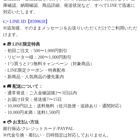
庫確認、納期確認、商品詳細、発送状況など、すべてLINEで迅速に
対応いたします。
👉 LINE ID【8599618】
※追加後、そのままメッセージをお送りいただくだけでご利用いただ
けます。
■ 🎁 LINE限定特典
・初回ご注文：500〜1,000円割引
・リピーター様：200〜1,000円割引
・1つ買うと1つ無料キャンペーン（対象商品）
・LINE限定クーポン・特典配布
・新商品・人気商品の優先案内
■ 🚚 配送について：
・通常発送：ご入金確認後2〜3日以内
・お届け目安：発送後7〜15日
・10,000円以上：送料無料（佐川急便・追跡あり・通関対応）
・10,000円未満：送料1,500円
■ 💳 お支払い方法
銀行振込/クレジットカード/PAYPAL
※代金引換・着払い・日時指定は対応しておりません。