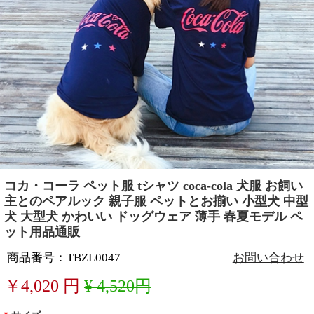
コカ・コーラ ペット服 tシャツ coca-cola 犬服 お飼い
主とのペアルック 親子服 ペットとお揃い 小型犬 中型
犬 大型犬 かわいい ドッグウェア 薄手 春夏モデル ペ
ット用品通販
商品番号：TBZL0047
お問い合わせ
￥
4,020
円
¥ 4,520円