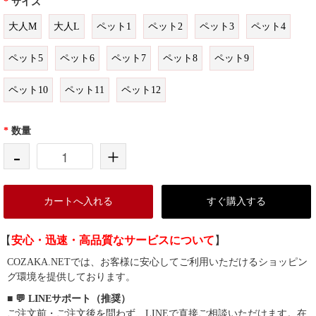
*
サイズ
大人M
大人L
ペット1
ペット2
ペット3
ペット4
ペット5
ペット6
ペット7
ペット8
ペット9
ペット10
ペット11
ペット12
*
数量
-
+
カートへ入れる
すぐ購入する
【
安心・迅速・高品質なサービスについて
】
COZAKA.NETでは、お客様に安心してご利用いただけるショッピン
グ環境を提供しております。
■ 💬 LINEサポート（推奨）
ご注文前・ご注文後を問わず、LINEで直接ご相談いただけます。在