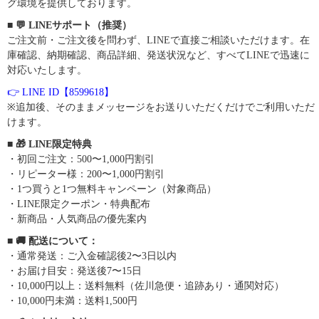
グ環境を提供しております。
■ 💬 LINEサポート（推奨）
ご注文前・ご注文後を問わず、LINEで直接ご相談いただけます。在
庫確認、納期確認、商品詳細、発送状況など、すべてLINEで迅速に
対応いたします。
👉 LINE ID【8599618】
※追加後、そのままメッセージをお送りいただくだけでご利用いただ
けます。
■ 🎁 LINE限定特典
・初回ご注文：500〜1,000円割引
・リピーター様：200〜1,000円割引
・1つ買うと1つ無料キャンペーン（対象商品）
・LINE限定クーポン・特典配布
・新商品・人気商品の優先案内
■ 🚚 配送について：
・通常発送：ご入金確認後2〜3日以内
・お届け目安：発送後7〜15日
・10,000円以上：送料無料（佐川急便・追跡あり・通関対応）
・10,000円未満：送料1,500円