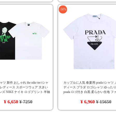
-56%
ツ 新作 おしゃれ the nike tee tシャ
カップルに人気 春夏用 prada tシャツ
 レディース スポーツウェア 大きい
ディース プラダ ロゴtシャツ ゆったり
ンズ NIKE ナイキ ロゴプリント 半袖
prada ロゴ付き 白黒 柔らかい生地 
 ブラック XL XXL XXL
ンブランド
¥ 6,650
¥ 7250
¥ 6,960
¥ 15650