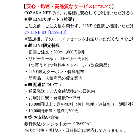
【
安心・迅速・高品質なサービスについて
】
COZAKA.NETでは、お客様に安心してご利用いただけ
■ 💬 LINEサポート（推奨）
ご注文前・ご注文後を問わず、LINEで直接ご相談いただ
👉 LINE ID【8599618】
※追加後、そのままメッセージをお送りいただくだけでご
■ 🎁 LINE限定特典
・初回ご注文：500〜1,000円割引
・リピーター様：200〜1,000円割引
・1つ買うと1つ無料キャンペーン（対象商品）
・LINE限定クーポン・特典配布
・新商品・人気商品の優先案内
■ 🚚 配送について：
・通常発送：ご入金確認後2〜3日以内
・お届け目安：発送後7〜15日
・10,000円以上：送料無料（佐川急便・追跡あり・通関対
・10,000円未満：送料1,500円
■ 💳 お支払い方法
銀行振込/クレジットカード/PAYPAL
※代金引換・着払い・日時指定は対応しておりません。