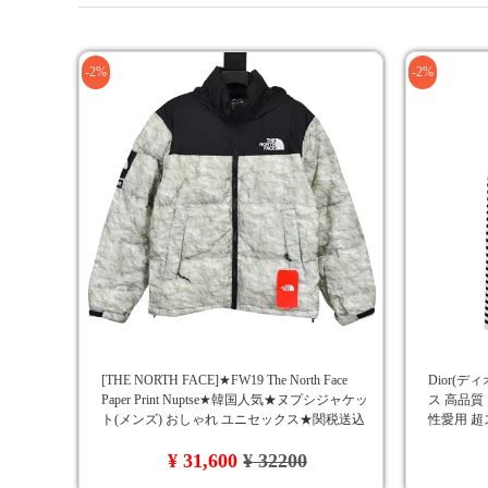
-2%
-2%
[THE NORTH FACE]★FW19 The North Face
Dior(
Paper Print Nuptse★韓国人気★ヌプシジャケッ
ス 高品質
ト(メンズ) おしゃれ ユニセックス★関税送込
性愛用 超ス
み
チャンデ
¥ 31,600
¥ 32200