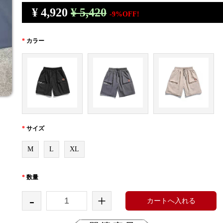
¥
4,920
¥ 5,420
-9%OFF!
*
カラー
*
サイズ
M
L
XL
*
数量
-
+
カートへ入れる