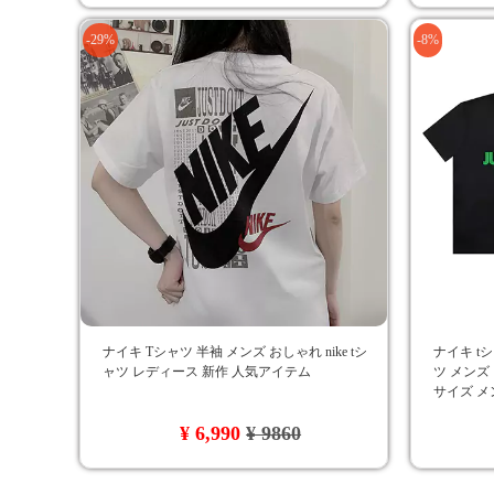
-29%
-8%
ナイキ Tシャツ 半袖 メンズ おしゃれ nike tシ
ナイキ tシャ
ャツ レディース 新作 人気アイテム
ツ メンズ
サイズ メ
Ｔシャツ 黒
¥ 6,990
¥ 9860