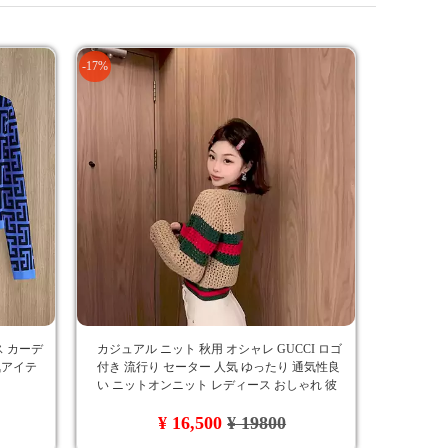
-17%
ス カーデ
カジュアル ニット 秋用 オシャレ GUCCI ロゴ
気アイテ
付き 流行り セーター 人気 ゆったり 通気性良
い ニットオンニット レディース おしゃれ 彼
女へのプレゼント
¥ 16,500
¥ 19800