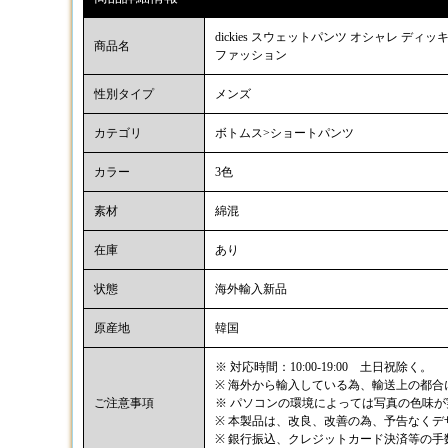
dickies スウェットパンツ オシャレ 
商品名
ファッション
性別タイプ
メンズ
カテゴリ
ボトムス>ショートパンツ
カラー
3色
素材
綿混
在庫
あり
状態
海外輸入新品
原産地
韓国
※ 対応時間：10:00-19:00 土日祝除く。
※ 海外から輸入している為、輸送上の都
ご注意事項
※ パソコンの環境によっては写真の色味
※ 本製品は、改良、改善の為、予告なく
※ 銀行振込、クレジットカード決済等の