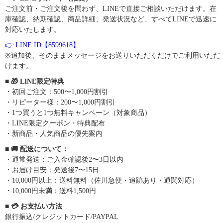
ご注文前・ご注文後を問わず、LINEで直接ご相談いただけます。在
庫確認、納期確認、商品詳細、発送状況など、すべてLINEで迅速に
対応いたします。
👉 LINE ID【8599618】
※追加後、そのままメッセージをお送りいただくだけでご利用いただ
けます。
■ 🎁 LINE限定特典
・初回ご注文：500〜1,000円割引
・リピーター様：200〜1,000円割引
・1つ買うと1つ無料キャンペーン（対象商品）
・LINE限定クーポン・特典配布
・新商品・人気商品の優先案内
■ 🚚 配送について：
・通常発送：ご入金確認後2〜3日以内
・お届け目安：発送後7〜15日
・10,000円以上：送料無料（佐川急便・追跡あり・通関対応）
・10,000円未満：送料1,500円
■ 💳 お支払い方法
銀行振込/クレジットカード/PAYPAL