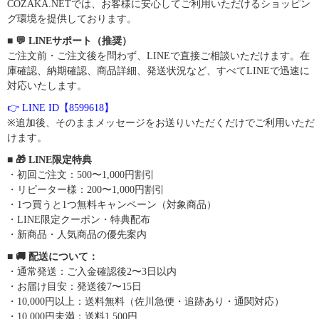
COZAKA.NETでは、お客様に安心してご利用いただけるショッピン
グ環境を提供しております。
■ 💬 LINEサポート（推奨）
ご注文前・ご注文後を問わず、LINEで直接ご相談いただけます。在
庫確認、納期確認、商品詳細、発送状況など、すべてLINEで迅速に
対応いたします。
👉 LINE ID【8599618】
※追加後、そのままメッセージをお送りいただくだけでご利用いただ
けます。
■ 🎁 LINE限定特典
・初回ご注文：500〜1,000円割引
・リピーター様：200〜1,000円割引
・1つ買うと1つ無料キャンペーン（対象商品）
・LINE限定クーポン・特典配布
・新商品・人気商品の優先案内
■ 🚚 配送について：
・通常発送：ご入金確認後2〜3日以内
・お届け目安：発送後7〜15日
・10,000円以上：送料無料（佐川急便・追跡あり・通関対応）
・10,000円未満：送料1,500円