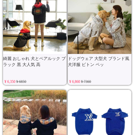
綺麗 おしゃれ 犬とペアルック ブ
ドッグウェア 大型犬 ブランド風
ラック 黒 大人気 高
犬洋服 ビトン ペッ
¥ 6,350
¥ 6850
¥ 6,860
¥ 7360