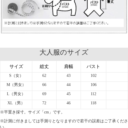
大人服のサイズ
サイズ
総丈
肩幅
バスト
S（女）
62
43
102
M
（男女）
66
44
106
L
（
男女
）
69
45
112
XL
（
男
）
72
46
118
※平置き採寸。サイズ「cm」です。
※計測に付きましては手測りとなりますので若干の誤差はご了承くださ
い。