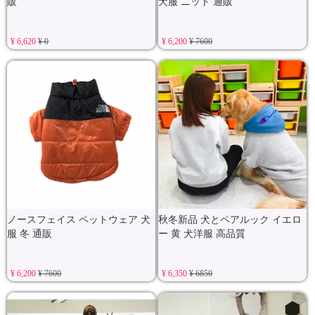
販
犬服 ニット 通販
¥ 6,620
¥ 0
¥ 6,200
¥ 7600
ノースフェイス ペットウェア 犬
秋冬新品 犬とペアルック イエロ
服 冬 通販
ー 黄 犬洋服 高品質
¥ 6,200
¥ 7600
¥ 6,350
¥ 6850