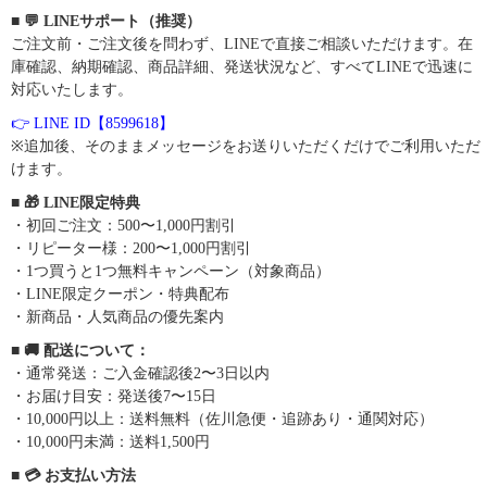
■ 💬 LINEサポート（推奨）
ご注文前・ご注文後を問わず、LINEで直接ご相談いただけます。在
庫確認、納期確認、商品詳細、発送状況など、すべてLINEで迅速に
対応いたします。
👉 LINE ID【8599618】
※追加後、そのままメッセージをお送りいただくだけでご利用いただ
けます。
■ 🎁 LINE限定特典
・初回ご注文：500〜1,000円割引
・リピーター様：200〜1,000円割引
・1つ買うと1つ無料キャンペーン（対象商品）
・LINE限定クーポン・特典配布
・新商品・人気商品の優先案内
■ 🚚 配送について：
・通常発送：ご入金確認後2〜3日以内
・お届け目安：発送後7〜15日
・10,000円以上：送料無料（佐川急便・追跡あり・通関対応）
・10,000円未満：送料1,500円
■ 💳 お支払い方法