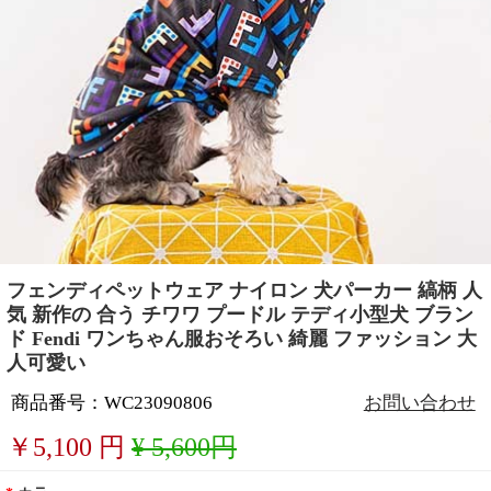
フェンディペットウェア ナイロン 犬パーカー 縞柄 人
気 新作の 合う チワワ プードル テディ小型犬 ブラン
ド Fendi ワンちゃん服おそろい 綺麗 ファッション 大
人可愛い
商品番号：WC23090806
お問い合わせ
￥
5,100
円
¥ 5,600円