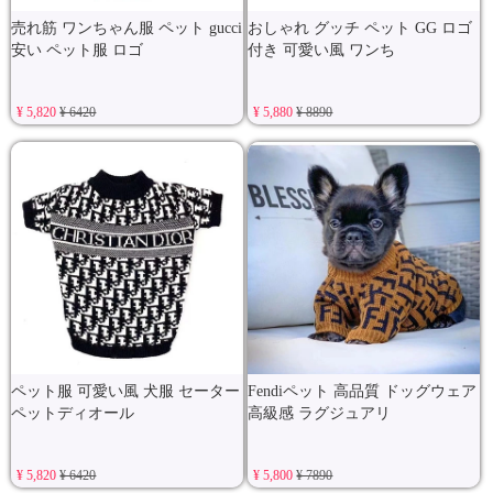
売れ筋 ワンちゃん服 ペット gucci
おしゃれ グッチ ペット GG ロゴ
安い ペット服 ロゴ
付き 可愛い風 ワンち
¥ 5,820
¥ 6420
¥ 5,880
¥ 8890
ペット服 可愛い風 犬服 セーター
Fendiペット 高品質 ドッグウェア
ペットディオール
高級感 ラグジュアリ
¥ 5,820
¥ 6420
¥ 5,800
¥ 7890