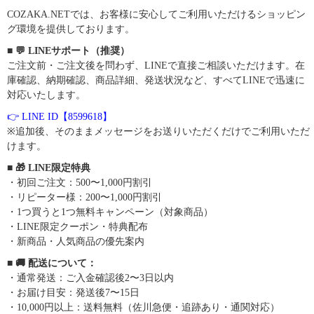
COZAKA.NETでは、お客様に安心してご利用いただけるショッピン
グ環境を提供しております。
■ 💬 LINEサポート（推奨）
ご注文前・ご注文後を問わず、LINEで直接ご相談いただけます。在
庫確認、納期確認、商品詳細、発送状況など、すべてLINEで迅速に
対応いたします。
👉 LINE ID【8599618】
※追加後、そのままメッセージをお送りいただくだけでご利用いただ
けます。
■ 🎁 LINE限定特典
・初回ご注文：500〜1,000円割引
・リピーター様：200〜1,000円割引
・1つ買うと1つ無料キャンペーン（対象商品）
・LINE限定クーポン・特典配布
・新商品・人気商品の優先案内
■ 🚚 配送について：
・通常発送：ご入金確認後2〜3日以内
・お届け目安：発送後7〜15日
・10,000円以上：送料無料（佐川急便・追跡あり・通関対応）