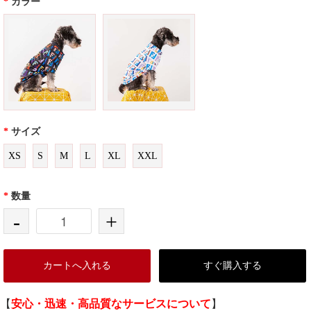
*
カラー
*
サイズ
XS
S
M
L
XL
XXL
*
数量
-
+
カートへ入れる
すぐ購入する
【
安心・迅速・高品質なサービスについて
】