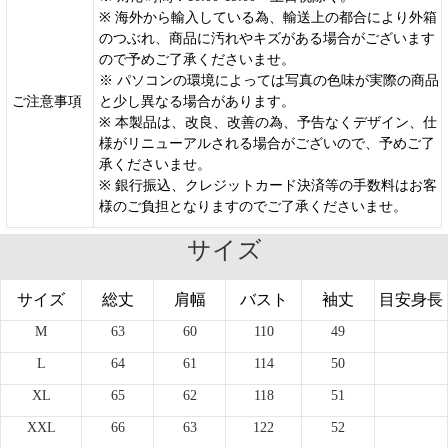
※ 海外から輸入している為、輸送上の都合により外箱
のつぶれ、商品に汚れやキズがある場合がございます
ので予めご了承くださいませ。
※ パソコンの環境によっては写真の色味が実際の商品
ご注意事項
と少し異なる場合があります。
※ 本製品は、改良、改善の為、予告なくデザイン、仕
様がリニューアルされる場合がございので、予めご了
承くださいませ。
※ 銀行振込、クレジットカード決済等の手数料はお客
様のご負担となりますのでご了承くださいませ。
サイズ
サイズ
総丈
肩幅
バスト
袖丈
目安身長
M
63
60
110
49
L
64
61
114
50
XL
65
62
118
51
XXL
66
63
122
52