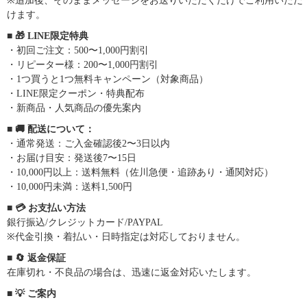
※追加後、そのままメッセージをお送りいただくだけでご利用いただ
けます。
■ 🎁 LINE限定特典
・初回ご注文：500〜1,000円割引
・リピーター様：200〜1,000円割引
・1つ買うと1つ無料キャンペーン（対象商品）
・LINE限定クーポン・特典配布
・新商品・人気商品の優先案内
■ 🚚 配送について：
・通常発送：ご入金確認後2〜3日以内
・お届け目安：発送後7〜15日
・10,000円以上：送料無料（佐川急便・追跡あり・通関対応）
・10,000円未満：送料1,500円
■ 💳 お支払い方法
銀行振込/クレジットカード/PAYPAL
※代金引換・着払い・日時指定は対応しておりません。
■ 🔄 返金保証
在庫切れ・不良品の場合は、迅速に返金対応いたします。
■ 💡 ご案内