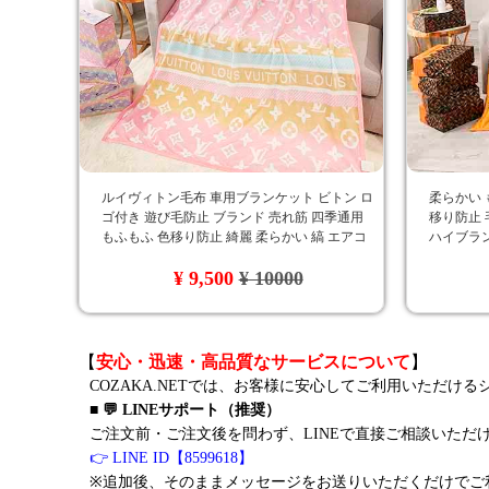
ルイヴィトン毛布 車用ブランケット ビトン ロ
柔らかい 
ゴ付き 遊び毛防止 ブランド 売れ筋 四季通用
移り防止 
もふもふ 色移り防止 綺麗 柔らかい 縞 エアコ
ハイブラ
ンブランケット 海外販売
ンケット ロ
¥ 9,500
¥ 10000
【
安心・迅速・高品質なサービスについて
】
COZAKA.NETでは、お客様に安心してご利用いただけ
■ 💬 LINEサポート（推奨）
ご注文前・ご注文後を問わず、LINEで直接ご相談いただ
👉 LINE ID【8599618】
※追加後、そのままメッセージをお送りいただくだけでご