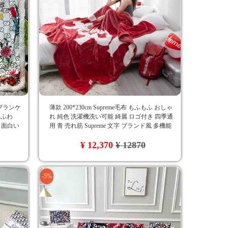
 ブランケ
薄款 200*230cm Supreme毛布 もふもふ おしゃ
わふわ
れ 純色 洗濯機洗い可能 綺麗 ロゴ付き 四季通
可 面白い
用 青 売れ筋 Supreme 文字 ブランド風 多機能
創意デザイ
ブランケット エアコンブランケット
¥ 12,370
¥ 12870
-5%