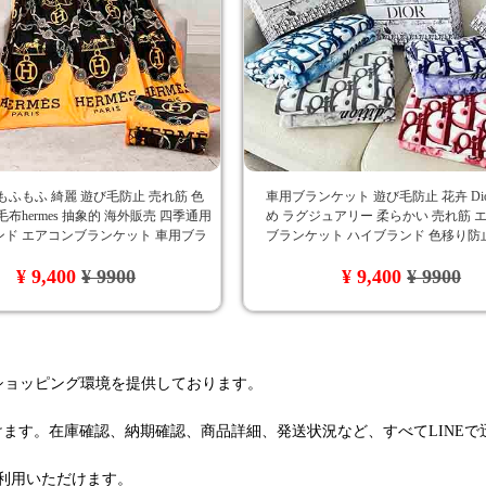
もふもふ 綺麗 遊び毛防止 売れ筋 色
車用ブランケット 遊び毛防止 花卉 Dio
毛布hermes 抽象的 海外販売 四季通用
め ラグジュアリー 柔らかい 売れ筋 
ンド エアコンブランケット 車用ブラ
ブランケット ハイブランド 色移り防
ゴ付き 宮廷風 Hermes
Dior 綺麗 ロゴ付き
¥ 9,400
¥ 9900
¥ 9,400
¥ 9900
るショッピング環境を提供しております。
けます。在庫確認、納期確認、商品詳細、発送状況など、すべてLINE
利用いただけます。