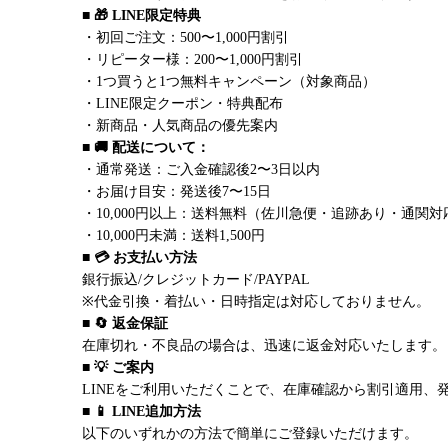
■ 🎁 LINE限定特典
・初回ご注文：500〜1,000円割引
・リピーター様：200〜1,000円割引
・1つ買うと1つ無料キャンペーン（対象商品）
・LINE限定クーポン・特典配布
・新商品・人気商品の優先案内
■ 🚚 配送について：
・通常発送：ご入金確認後2〜3日以内
・お届け目安：発送後7〜15日
・10,000円以上：送料無料（佐川急便・追跡あり・通関対
・10,000円未満：送料1,500円
■ 💳 お支払い方法
銀行振込/クレジットカード/PAYPAL
※代金引換・着払い・日時指定は対応しておりません。
■ 🔄 返金保証
在庫切れ・不良品の場合は、迅速に返金対応いたします。
■ 💡 ご案内
LINEをご利用いただくことで、在庫確認から割引適用、
■ 📱 LINE追加方法
以下のいずれかの方法で簡単にご登録いただけます。