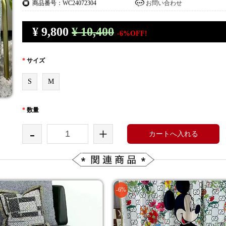
商品番号：WC24072304
お問い合わせ
¥
9,800
¥ 10,400
-6%OFF!
*
サイズ
S
M
*
数量
-
+
カートへ入れる
-6%