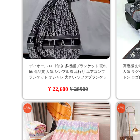
ディオール ロゴ付き 多機能ブランケット 売れ
高級感 お
筋 高品質 人気 シンプル風 流行り エアコンブ
人気 ラグ
ランケット オシャレ 大きい ソファブランケッ
トン ロゴ
ト 家族へのプレゼント
多機能ブラ
¥ 22,600
¥ 28900
-5%
-5%