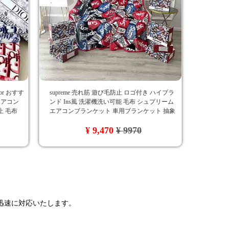
r おすす
supreme 売れ筋 遊び毛防止 ロゴ付き ハイブラ
エアコン
ンド Ins風 洗濯機洗い可能 毛布 シュプリーム
止 毛布
エアコンブランケット 車用ブランケット 抽象
的 柔らかい 綺麗 流行り 四季通用 色移り防止
¥ 9,470
¥ 9970
もふもふ
で迅速に対応いたします。