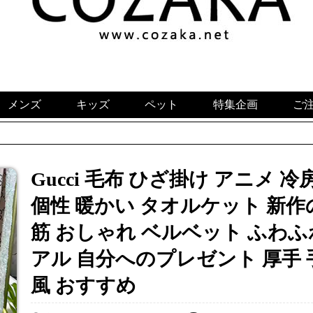
メンズ
キッズ
ペット
特集企画
ご
Gucci 毛布 ひざ掛け アニメ 
個性 暖かい タオルケット 新作
筋 おしゃれ ベルベット ふわふ
アル 自分へのプレゼント 厚手
風 おすすめ