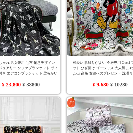
しゃれ 男女兼用 毛布 創意デザイン
可愛い 肌触りがよい 冷房専用 Gucci
ジュアリー ソファブランケット ヴィ
ット ひざ掛け ゴージャス 大人気 ふ
付き エアコンブランケット 柔らかい
gucci 高級 友達へのプレゼント 洗濯
ンケット アニメ 毛布ビトン 通販
爽やかな カジュアル カシミヤ毛布 
¥ 23,800
¥ 38800
¥ 9,680
¥ 10280
ン エアコンブランケット
-5%