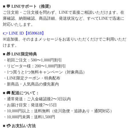
■ 💬 LINEサポート（推奨）
ご注文前・ご注文後を問わず、LINEで直接ご相談いただけます。在
庫確認、納期確認、商品詳細、発送状況など、すべてLINEで迅速に
対応いたします。
👉 LINE ID【8599618】
※追加後、そのままメッセージをお送りいただくだけでご利用いただ
けます。
■ 🎁 LINE限定特典
・初回ご注文：500〜1,000円割引
・リピーター様：200〜1,000円割引
・1つ買うと1つ無料キャンペーン（対象商品）
・LINE限定クーポン・特典配布
・新商品・人気商品の優先案内
■ 🚚 配送について：
・通常発送：ご入金確認後2〜3日以内
・お届け目安：発送後7〜15日
・10,000円以上：送料無料（佐川急便・追跡あり・通関対応）
・10,000円未満：送料1,500円
■ 💳 お支払い方法