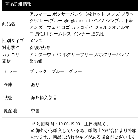
商品詳細情報
アルマーニ ボクサーパンツ 3枚セット メンズ ブラッ
ク/グレー/ブルー giorgio armani パンツ シンプル 下着
商品名
アンダーウェア ロゴ カッコイイ ジョルジオアルマー
ニ 男性用 シームレス インナー 通気性
性別タイプ
メンズ
対応季節
春/夏/秋/冬
カテゴリ
アンダーウェア>ボクサーブリーフ/ボクサーパンツ
素材
氷の絹
カラー
ブラック、ブルー、グレー
在庫
あり
状態
海外輸入新品
原産地
中国
※ 対応時間：10:00-19:00 土日祝除く。
※ 海外から輸入している為、輸送上の都合により外箱
のつぶれ、商品に汚れやキズがある場合がございます