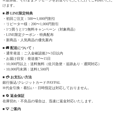
※追加後、そのままメッセージをお送りいただくだけでご利用いただ
けます。
■ 🎁 LINE限定特典
・初回ご注文：500〜1,000円割引
・リピーター様：200〜1,000円割引
・1つ買うと1つ無料キャンペーン（対象商品）
・LINE限定クーポン・特典配布
・新商品・人気商品の優先案内
■ 🚚 配送について：
・通常発送：ご入金確認後2〜3日以内
・お届け目安：発送後7〜15日
・10,000円以上：送料無料（佐川急便・追跡あり・通関対応）
・10,000円未満：送料1,500円
■ 💳 お支払い方法
銀行振込/クレジットカード/PAYPAL
※代金引換・着払い・日時指定は対応しておりません。
■ 🔄 返金保証
在庫切れ・不良品の場合は、迅速に返金対応いたします。
■ 💡 ご案内