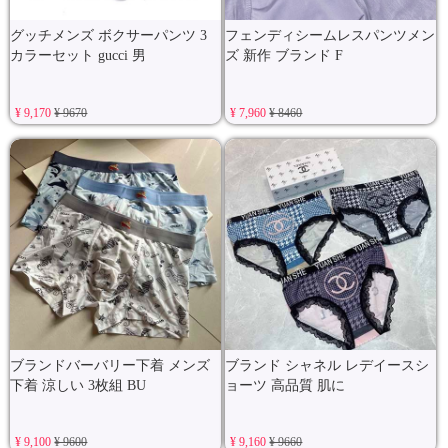
グッチメンズ ボクサーパンツ 3
フェンディシームレスパンツメン
カラーセット gucci 男
ズ 新作 ブランド F
¥ 9,170
¥ 9670
¥ 7,960
¥ 8460
ブランドバーバリー下着 メンズ
ブランド シャネル レデイースシ
下着 涼しい 3枚組 BU
ョーツ 高品質 肌に
¥ 9,100
¥ 9600
¥ 9,160
¥ 9660