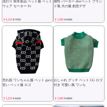
流行り 秋冬新品 ペット服 ペット
個性 パーカー diorペット ブラン
ウェア セーター Fe
ド風 犬の服 創意デザ
¥ 6,450
¥ 7050
¥ 5,980
¥ 6580
売れ筋 ワンちゃん服 ペット gucci
おしゃれ グッチ ペット GG ロゴ
安い ペット服 ロゴ
付き 可愛い風 ワンち
¥ 5,820
¥ 6420
¥ 5,880
¥ 8890