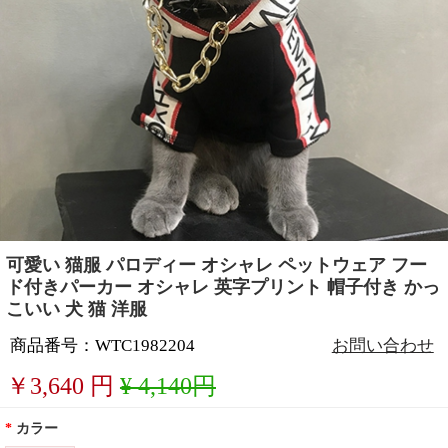
可愛い 猫服 パロディー オシャレ ペットウェア フー
ド付きパーカー オシャレ 英字プリント 帽子付き かっ
こいい 犬 猫 洋服
商品番号：WTC1982204
お問い合わせ
￥
3,640
円
¥ 4,140円
*
カラー