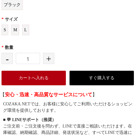
ブラック
*
サイズ
S
M
L
*
数量
-
+
カートへ入れる
すぐ購入する
【
安心・迅速・高品質なサービスについて
】
COZAKA.NETでは、お客様に安心してご利用いただけるショッピン
グ環境を提供しております。
■ 💬 LINEサポート（推奨）
ご注文前・ご注文後を問わず、LINEで直接ご相談いただけます。在
庫確認、納期確認、商品詳細、発送状況など、すべてLINEで迅速に