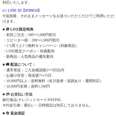
対応いたします。
👉 LINE ID【8599618】
※追加後、そのままメッセージをお送りいただくだけでご利用いただ
けます。
■ 🎁 LINE限定特典
・初回ご注文：500〜1,000円割引
・リピーター様：200〜1,000円割引
・1つ買うと1つ無料キャンペーン（対象商品）
・LINE限定クーポン・特典配布
・新商品・人気商品の優先案内
■ 🚚 配送について：
・通常発送：ご入金確認後2〜3日以内
・お届け目安：発送後7〜15日
・10,000円以上：送料無料（佐川急便・追跡あり・通関対応）
・10,000円未満：送料1,500円
■ 💳 お支払い方法
銀行振込/クレジットカード/PAYPAL
※代金引換・着払い・日時指定は対応しておりません。
■ 🔄 返金保証