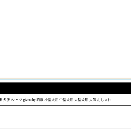
服 tシャツ givenchy 猫服 小型犬用 中型犬用 大型犬用 人気 おしゃれ