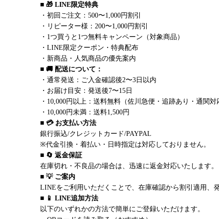
■ 🎁 LINE限定特典
・初回ご注文：500〜1,000円割引
・リピーター様：200〜1,000円割引
・1つ買うと1つ無料キャンペーン（対象商品）
・LINE限定クーポン・特典配布
・新商品・人気商品の優先案内
■ 🚚 配送について：
・通常発送：ご入金確認後2〜3日以内
・お届け目安：発送後7〜15日
・10,000円以上：送料無料（佐川急便・追跡あり・通関対
・10,000円未満：送料1,500円
■ 💳 お支払い方法
銀行振込/クレジットカード/PAYPAL
※代金引換・着払い・日時指定は対応しておりません。
■ 🔄 返金保証
在庫切れ・不良品の場合は、迅速に返金対応いたします。
■ 💡 ご案内
LINEをご利用いただくことで、在庫確認から割引適用、
■ 📱 LINE追加方法
以下のいずれかの方法で簡単にご登録いただけます。