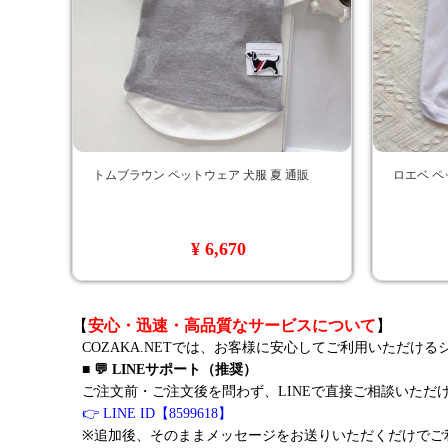
トムブラウン ペットウェア 犬服 夏 通販
ロエベ ペ
¥ 6,670
【
安心・迅速・高品質なサービスについて
】
COZAKA.NETでは、お客様に安心してご利用いただけ
■ 💬 LINEサポート（推奨）
ご注文前・ご注文後を問わず、LINEで直接ご相談いただ
👉 LINE ID【8599618】
※追加後、そのままメッセージをお送りいただくだけでご