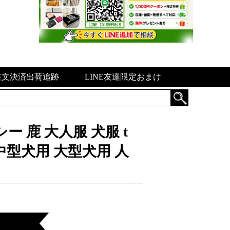
注文決済出荷追跡
LINE友達限定おまけ
 鹿 大人服 犬服 t
用 中型犬用 大型犬用 人