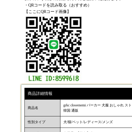
・QRコードを読み取る（おすすめ）
【ここにQRコード画像】
商品詳細情報
grkc closeenemi パーカー 犬服 
商品名
韓国 通販
性別タイプ
犬/猫/ペット/レディース/メンズ