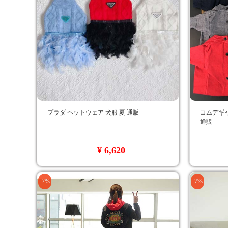
プラダ ペットウェア 犬服 夏 通販
コムデギャ
通販
¥ 6,620
-7%
-7%