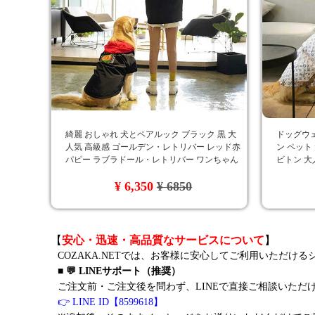
綺麗 おしゃれ 犬とペアルック ブラック 黒 大
ドッグウェ
人気 高級感 ゴールデン・レトリバー レッド赤
ン ペット
パピー ラブラドール・レトリバー ワンちゃん
ビトン 大
服 Gucci 大型犬 秋冬新品 パーカー ゴージャス
¥ 6,350
¥ 6850
専門店 通販 犬の服gucci
【
安心・迅速・高品質なサービスについて
】
COZAKA.NETでは、お客様に安心してご利用いただけ
■ 💬 LINEサポート（推奨）
ご注文前・ご注文後を問わず、LINEで直接ご相談いただ
👉 LINE ID【8599618】