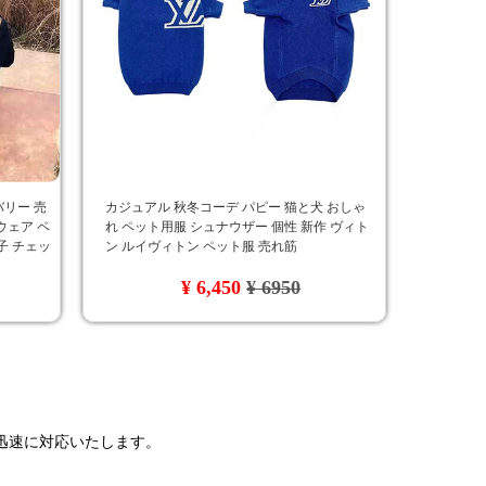
バリー 売
カジュアル 秋冬コーデ パピー 猫と犬 おしゃ
ウェア ペ
れ ペット用服 シュナウザー 個性 新作 ヴィト
親子 チェッ
ン ルイヴィトン ペット服 売れ筋
¥ 6,450
¥ 6950
で迅速に対応いたします。