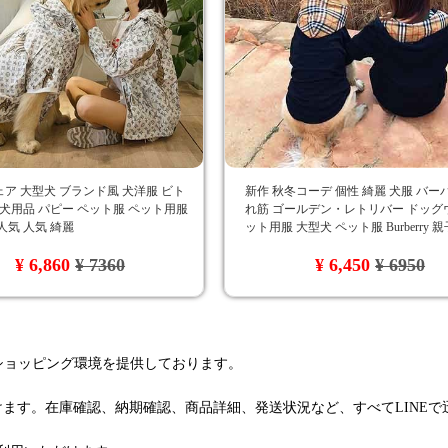
ア 大型犬 ブランド風 犬洋服 ビト
新作 秋冬コーデ 個性 綺麗 犬服 バー
 犬用品 パピー ペット服 ペット用服
れ筋 ゴールデン・レトリバー ドッグ
人気 人気 綺麗
ット用服 大型犬 ペット服 Burberry 
ク柄
¥ 6,860
¥ 7360
¥ 6,450
¥ 6950
るショッピング環境を提供しております。
けます。在庫確認、納期確認、商品詳細、発送状況など、すべてLINE