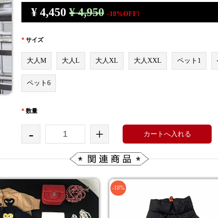
¥
4,450
¥ 4,950
-10%OFF!
*
サイズ
大人M
大人L
大人XL
大人XXL
ペット1
ペット6
*
数量
-
+
カートへ入れる
-18%