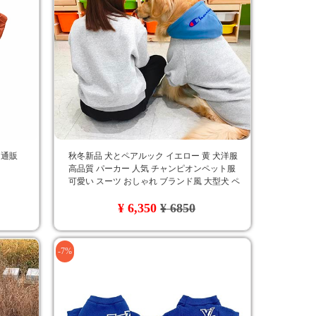
 通販
秋冬新品 犬とペアルック イエロー 黄 犬洋服
高品質 パーカー 人気 チャンピオンペット服
可愛い スーツ おしゃれ ブランド風 大型犬 ペ
ット用服 Champion ゴールデン・レトリバー 新
¥ 6,350
¥ 6850
登場
-7%