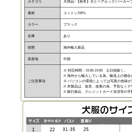
カテゴリ
犬用品>【秋冬】犬とペアルック/パーカー
素材
コットン100%
カラー
ブラック
在庫
あり
状態
海外輸入新品
原産地
中国
※ 対応時間：10:00-19:00 土日祝除く。
※ 海外から輸入している為、輸送上の都
ご注意事項
※ パソコンの環境によっては写真の色味
※ 本製品は、改良、改善の為、予告なく
※ 銀行振込、クレジットカード決済等の