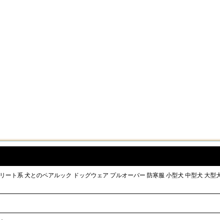
おしゃれ ストリート系 犬とのペアルック ドッグウェア プルオーバー 防寒服 小型犬 中型犬 大