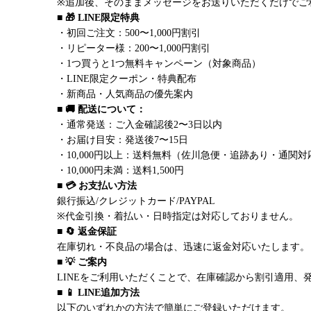
※追加後、そのままメッセージをお送りいただくだけでご
■ 🎁 LINE限定特典
・初回ご注文：500〜1,000円割引
・リピーター様：200〜1,000円割引
・1つ買うと1つ無料キャンペーン（対象商品）
・LINE限定クーポン・特典配布
・新商品・人気商品の優先案内
■ 🚚 配送について：
・通常発送：ご入金確認後2〜3日以内
・お届け目安：発送後7〜15日
・10,000円以上：送料無料（佐川急便・追跡あり・通関対
・10,000円未満：送料1,500円
■ 💳 お支払い方法
銀行振込/クレジットカード/PAYPAL
※代金引換・着払い・日時指定は対応しておりません。
■ 🔄 返金保証
在庫切れ・不良品の場合は、迅速に返金対応いたします。
■ 💡 ご案内
LINEをご利用いただくことで、在庫確認から割引適用、
■ 📱 LINE追加方法
以下のいずれかの方法で簡単にご登録いただけます。