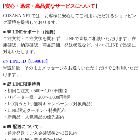
【
安心・迅速・高品質なサービスについて
】
COZAKA.NETでは、お客様に安心してご利用いただけるショッピン
グ環境を提供しております。
■ 💬 LINEサポート（推奨）
ご注文前・ご注文後を問わず、LINEで直接ご相談いただけます。在
庫確認、納期確認、商品詳細、発送状況など、すべてLINEで迅速に
対応いたします。
👉 LINE ID【8599618】
※追加後、そのままメッセージをお送りいただくだけでご利用いただ
けます。
■ 🎁 LINE限定特典
・初回ご注文：500〜1,000円割引
・リピーター様：200〜1,000円割引
・1つ買うと1つ無料キャンペーン（対象商品）
・LINE限定クーポン・特典配布
・新商品・人気商品の優先案内
■ 🚚 配送について：
・通常発送：ご入金確認後2〜3日以内
・お届け目安：発送後7〜15日