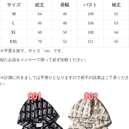
サイズ
総丈
肩幅
バスト
袖丈
M
64
46
100
62
L
66
48
104
63
XL
68
50
108
64
XXL
70
52
112
65
※平置き採寸。サイズ「cm」です。
似たお品をメジャーで測って必ず比較ください。
※計測に付きましては手測りとなりますので若干の誤差はご了承くださ
い。