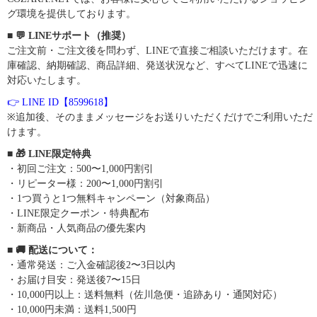
グ環境を提供しております。
■ 💬 LINEサポート（推奨）
ご注文前・ご注文後を問わず、LINEで直接ご相談いただけます。在
庫確認、納期確認、商品詳細、発送状況など、すべてLINEで迅速に
対応いたします。
👉 LINE ID【8599618】
※追加後、そのままメッセージをお送りいただくだけでご利用いただ
けます。
■ 🎁 LINE限定特典
・初回ご注文：500〜1,000円割引
・リピーター様：200〜1,000円割引
・1つ買うと1つ無料キャンペーン（対象商品）
・LINE限定クーポン・特典配布
・新商品・人気商品の優先案内
■ 🚚 配送について：
・通常発送：ご入金確認後2〜3日以内
・お届け目安：発送後7〜15日
・10,000円以上：送料無料（佐川急便・追跡あり・通関対応）
・10,000円未満：送料1,500円