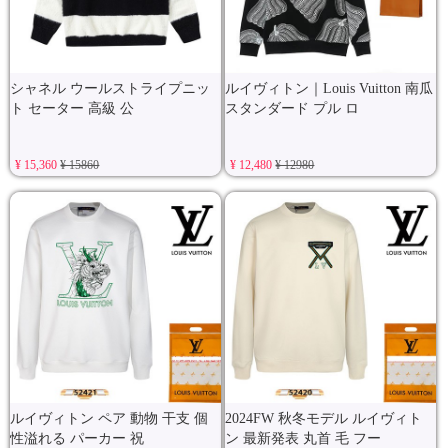
シャネル ウールストライプニッ
ルイヴィトン｜Louis Vuitton 南瓜
ト セーター 高級 公
スタンダード プル ロ
¥ 15,360
¥ 15860
¥ 12,480
¥ 12980
ルイヴィトン ペア 動物 干支 個
2024FW 秋冬モデル ルイヴィト
性溢れる パーカー 祝
ン 最新発表 丸首 毛 フー