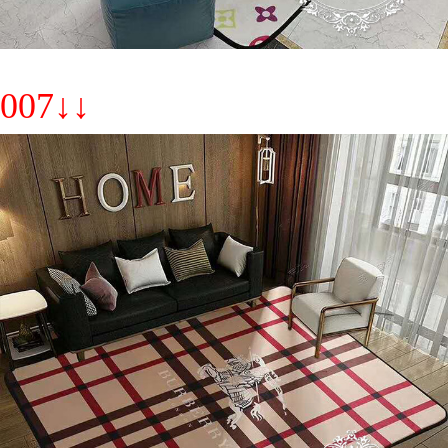
007↓↓