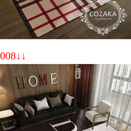
008↓↓