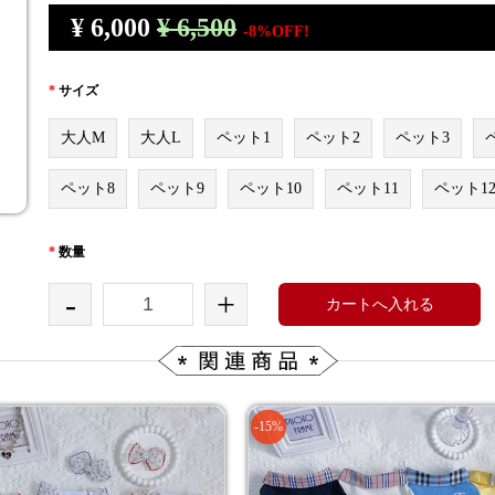
¥
6,000
¥ 6,500
-8%OFF!
*
サイズ
大人M
大人L
ペット1
ペット2
ペット3
ペット8
ペット9
ペット10
ペット11
ペット1
*
数量
-
+
カートへ入れる
-15%