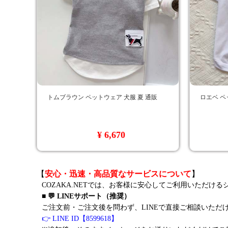
トムブラウン ペットウェア 犬服 夏 通販
ロエベ ペ
¥ 6,670
【
安心・迅速・高品質なサービスについて
】
COZAKA.NETでは、お客様に安心してご利用いただけ
■ 💬 LINEサポート（推奨）
ご注文前・ご注文後を問わず、LINEで直接ご相談いただ
👉 LINE ID【8599618】