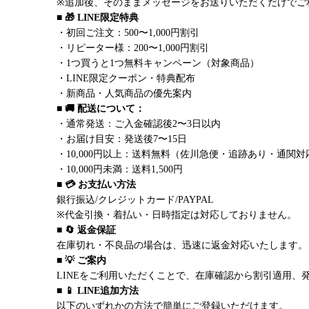
※追加後、そのままメッセージをお送りいただくだけでご
■ 🎁 LINE限定特典
・初回ご注文：500〜1,000円割引
・リピーター様：200〜1,000円割引
・1つ買うと1つ無料キャンペーン（対象商品）
・LINE限定クーポン・特典配布
・新商品・人気商品の優先案内
■ 🚚 配送について：
・通常発送：ご入金確認後2〜3日以内
・お届け目安：発送後7〜15日
・10,000円以上：送料無料（佐川急便・追跡あり・通関対
・10,000円未満：送料1,500円
■ 💳 お支払い方法
銀行振込/クレジットカード/PAYPAL
※代金引換・着払い・日時指定は対応しておりません。
■ 🔄 返金保証
在庫切れ・不良品の場合は、迅速に返金対応いたします。
■ 💡 ご案内
LINEをご利用いただくことで、在庫確認から割引適用、
■ 📱 LINE追加方法
以下のいずれかの方法で簡単にご登録いただけます。