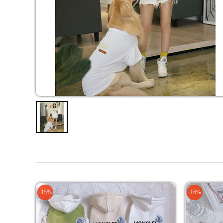
-15%
-16%