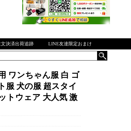
注文決済出荷追跡
LINE友達限定おまけ
夏用 ワンちゃん服 白 ゴ
ト服 犬の服 超スタイ
ットウェア 大人気 激