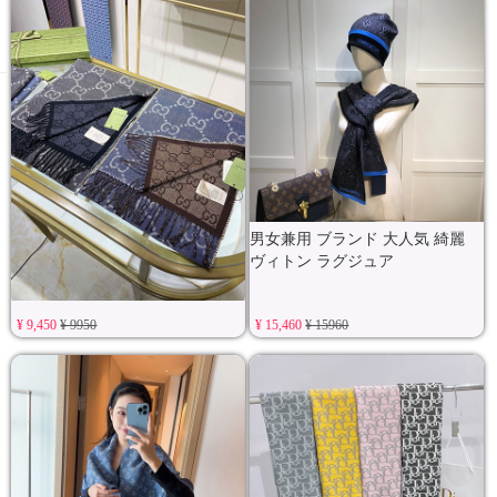
男女兼用 ブランド 大人気 綺麗
ヴィトン ラグジュア
マフラー gucci 男女兼用 ショール
¥ 9,450
¥ 9950
¥ 15,460
¥ 15960
欧米風 ロゴ付き 送