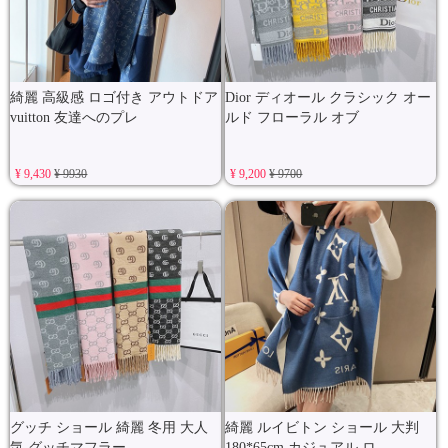
綺麗 高級感 ロゴ付き アウトドア
Dior ディオール クラシック オー
vuitton 友達へのプレ
ルド フローラル オブ
¥ 9,430
¥ 9930
¥ 9,200
¥ 9700
グッチ ショール 綺麗 冬用 大人
綺麗 ルイビトン ショール 大判
気 グッチマフラー
180*65cm カジュアル ロ