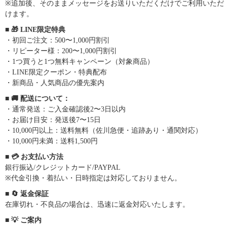
※追加後、そのままメッセージをお送りいただくだけでご利用いただ
けます。
■ 🎁 LINE限定特典
・初回ご注文：500〜1,000円割引
・リピーター様：200〜1,000円割引
・1つ買うと1つ無料キャンペーン（対象商品）
・LINE限定クーポン・特典配布
・新商品・人気商品の優先案内
■ 🚚 配送について：
・通常発送：ご入金確認後2〜3日以内
・お届け目安：発送後7〜15日
・10,000円以上：送料無料（佐川急便・追跡あり・通関対応）
・10,000円未満：送料1,500円
■ 💳 お支払い方法
銀行振込/クレジットカード/PAYPAL
※代金引換・着払い・日時指定は対応しておりません。
■ 🔄 返金保証
在庫切れ・不良品の場合は、迅速に返金対応いたします。
■ 💡 ご案内