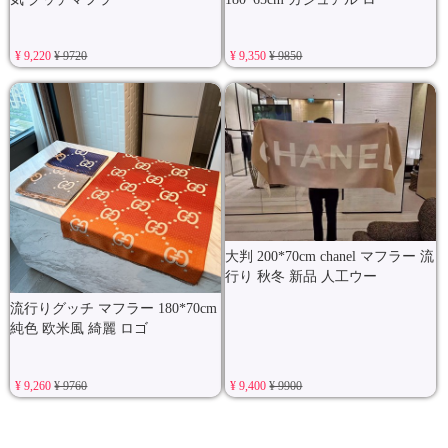
¥ 9,220
¥ 9720
¥ 9,350
¥ 9850
大判 200*70cm chanel マフラー 流
行り 秋冬 新品 人工ウー
流行りグッチ マフラー 180*70cm
純色 欧米風 綺麗 ロゴ
¥ 9,260
¥ 9760
¥ 9,400
¥ 9900