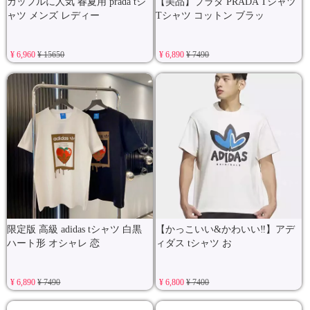
カップルに人気 春夏用 prada tシ
【美品】プラダ PRADA Tシャツ
ャツ メンズ レディー
Tシャツ コットン ブラッ
¥ 6,960
¥ 15650
¥ 6,890
¥ 7490
限定版 高級 adidas tシャツ 白黒
【かっこいい&かわいい‼️】アデ
ハート形 オシャレ 恋
ィダス tシャツ お
¥ 6,890
¥ 7490
¥ 6,800
¥ 7400