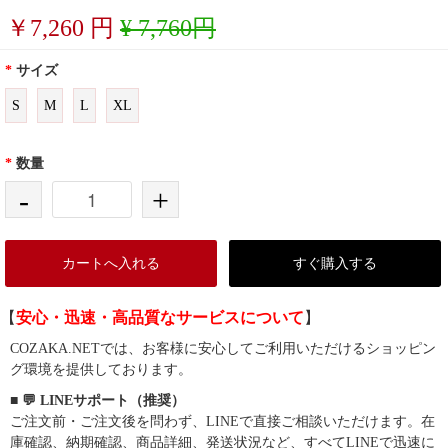
￥
7,260
円
¥ 7,760円
*
サイズ
S
M
L
XL
*
数量
-
+
カートへ入れる
すぐ購入する
【
安心・迅速・高品質なサービスについて
】
COZAKA.NETでは、お客様に安心してご利用いただけるショッピン
グ環境を提供しております。
■ 💬 LINEサポート（推奨）
ご注文前・ご注文後を問わず、LINEで直接ご相談いただけます。在
庫確認、納期確認、商品詳細、発送状況など、すべてLINEで迅速に