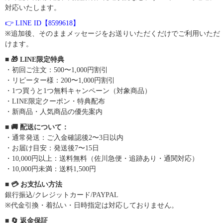
対応いたします。
👉 LINE ID【8599618】
※追加後、そのままメッセージをお送りいただくだけでご利用いただ
けます。
■ 🎁 LINE限定特典
・初回ご注文：500〜1,000円割引
・リピーター様：200〜1,000円割引
・1つ買うと1つ無料キャンペーン（対象商品）
・LINE限定クーポン・特典配布
・新商品・人気商品の優先案内
■ 🚚 配送について：
・通常発送：ご入金確認後2〜3日以内
・お届け目安：発送後7〜15日
・10,000円以上：送料無料（佐川急便・追跡あり・通関対応）
・10,000円未満：送料1,500円
■ 💳 お支払い方法
銀行振込/クレジットカード/PAYPAL
※代金引換・着払い・日時指定は対応しておりません。
■ 🔄 返金保証