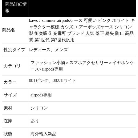
商品詳細情
報
kaws：summer airpodsケース 可愛い ピンク ホワイト キ
ャラクター模様 カウズ エアーポッズケース シリコン
商品名
製 衝突吸収 充電可 ブランド 人気 落下 紛失 防止 高品
質 第1世代 第2世代汎用
性別タイプ
レディース、メンズ
ファッション小物＞スマホアクセサリー＞イヤホンケ
カテゴリ
ース>airpods専用
001ピンク、002ホワイト
カラー
サイズ
airpods専用
素材
シリコン
在庫
あり
状態
海外輸入新品