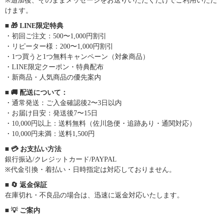
※追加後、そのままメッセージをお送りいただくだけでご利用いただ
けます。
■ 🎁 LINE限定特典
・初回ご注文：500〜1,000円割引
・リピーター様：200〜1,000円割引
・1つ買うと1つ無料キャンペーン（対象商品）
・LINE限定クーポン・特典配布
・新商品・人気商品の優先案内
■ 🚚 配送について：
・通常発送：ご入金確認後2〜3日以内
・お届け目安：発送後7〜15日
・10,000円以上：送料無料（佐川急便・追跡あり・通関対応）
・10,000円未満：送料1,500円
■ 💳 お支払い方法
銀行振込/クレジットカード/PAYPAL
※代金引換・着払い・日時指定は対応しておりません。
■ 🔄 返金保証
在庫切れ・不良品の場合は、迅速に返金対応いたします。
■ 💡 ご案内