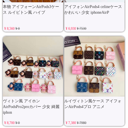
本物 アイフォーンAirPods3ケー
アイフォンAirPods4 celineケース
ス ルイビトン風 ハイブ
かわいい 少女 iphoneAirP
¥ 8,560
¥ 0
¥ 6,930
¥ 7530
ヴィトン風 アイホン
ルイヴィトン風ケース アイフォ
AirPodsPro2proカバー 少女 綺麗
ンAirPods4プロ アニメ
iphon
¥ 8,700
¥ 0
¥ 7,380
¥ 7980