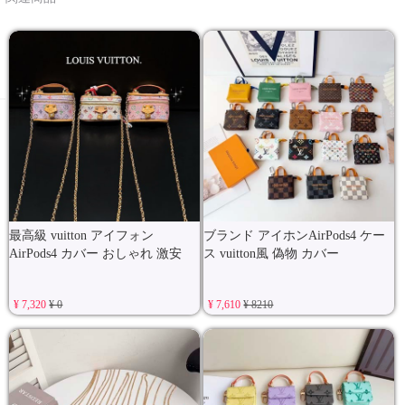
最高級 vuitton アイフォン
ブランド アイホンAirPods4 ケー
AirPods4 カバー おしゃれ 激安
ス vuitton風 偽物 カバー
¥ 7,320
¥ 0
¥ 7,610
¥ 8210