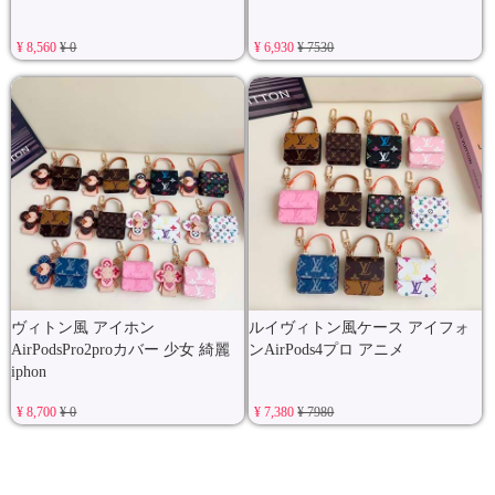
¥ 8,560
¥ 0
¥ 6,930
¥ 7530
ヴィトン風 アイホン
ルイヴィトン風ケース アイフォ
AirPodsPro2proカバー 少女 綺麗
ンAirPods4プロ アニメ
iphon
¥ 8,700
¥ 0
¥ 7,380
¥ 7980