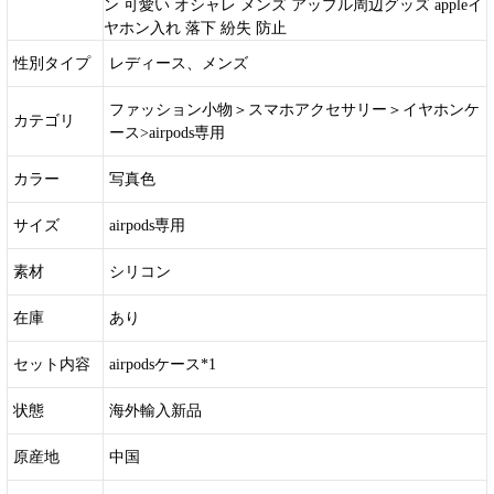
ン 可愛い オシャレ メンズ アップル周辺グッズ appleイ
ヤホン入れ 落下 紛失 防止
性別タイプ
レディース、メンズ
ファッション小物＞スマホアクセサリー＞イヤホンケ
カテゴリ
ース>airpods専用
カラー
写真色
サイズ
airpods専用
素材
シリコン
在庫
あり
セット内容
airpodsケース*1
状態
海外輸入新品
原産地
中国