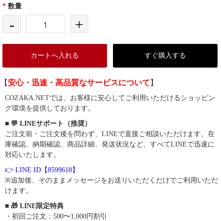
*
数量
-
+
カートへ入れる
すぐ購入する
【
安心・迅速・高品質なサービスについて
】
COZAKA.NETでは、お客様に安心してご利用いただけるショッピン
グ環境を提供しております。
■ 💬 LINEサポート（推奨）
ご注文前・ご注文後を問わず、LINEで直接ご相談いただけます。在
庫確認、納期確認、商品詳細、発送状況など、すべてLINEで迅速に
対応いたします。
👉 LINE ID【8599618】
※追加後、そのままメッセージをお送りいただくだけでご利用いただ
けます。
■ 🎁 LINE限定特典
・初回ご注文：500〜1,000円割引