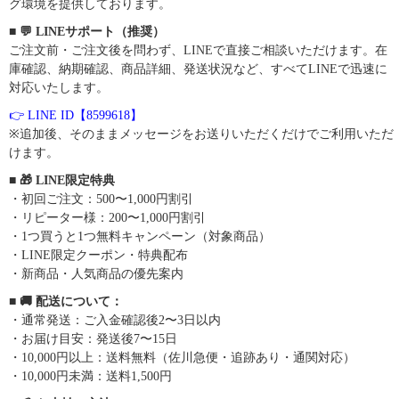
グ環境を提供しております。
■ 💬 LINEサポート（推奨）
ご注文前・ご注文後を問わず、LINEで直接ご相談いただけます。在
庫確認、納期確認、商品詳細、発送状況など、すべてLINEで迅速に
対応いたします。
👉 LINE ID【8599618】
※追加後、そのままメッセージをお送りいただくだけでご利用いただ
けます。
■ 🎁 LINE限定特典
・初回ご注文：500〜1,000円割引
・リピーター様：200〜1,000円割引
・1つ買うと1つ無料キャンペーン（対象商品）
・LINE限定クーポン・特典配布
・新商品・人気商品の優先案内
■ 🚚 配送について：
・通常発送：ご入金確認後2〜3日以内
・お届け目安：発送後7〜15日
・10,000円以上：送料無料（佐川急便・追跡あり・通関対応）
・10,000円未満：送料1,500円