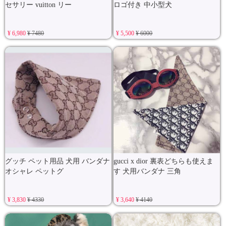
セサリー vuitton リー
ロゴ付き 中小型犬
¥ 6,980
¥ 7480
¥ 5,500
¥ 6000
グッチ ペット用品 犬用 バンダナ
gucci x dior 裏表どちらも使えま
オシャレ ペットグ
す 犬用バンダナ 三角
¥ 3,830
¥ 4330
¥ 3,640
¥ 4140