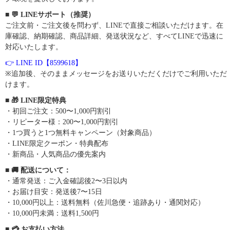
■ 💬 LINEサポート（推奨）
ご注文前・ご注文後を問わず、LINEで直接ご相談いただけます。在
庫確認、納期確認、商品詳細、発送状況など、すべてLINEで迅速に
対応いたします。
👉 LINE ID【8599618】
※追加後、そのままメッセージをお送りいただくだけでご利用いただ
けます。
■ 🎁 LINE限定特典
・初回ご注文：500〜1,000円割引
・リピーター様：200〜1,000円割引
・1つ買うと1つ無料キャンペーン（対象商品）
・LINE限定クーポン・特典配布
・新商品・人気商品の優先案内
■ 🚚 配送について：
・通常発送：ご入金確認後2〜3日以内
・お届け目安：発送後7〜15日
・10,000円以上：送料無料（佐川急便・追跡あり・通関対応）
・10,000円未満：送料1,500円
■ 💳 お支払い方法