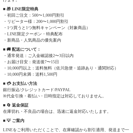
■ 🎁 LINE限定特典
・初回ご注文：500〜1,000円割引
・リピーター様：200〜1,000円割引
・1つ買うと1つ無料キャンペーン（対象商品）
・LINE限定クーポン・特典配布
・新商品・人気商品の優先案内
■ 🚚 配送について：
・通常発送：ご入金確認後2〜3日以内
・お届け目安：発送後7〜15日
・10,000円以上：送料無料（佐川急便・追跡あり・通関対応）
・10,000円未満：送料1,500円
■ 💳 お支払い方法
銀行振込/クレジットカード/PAYPAL
※代金引換・着払い・日時指定は対応しておりません。
■ 🔄 返金保証
在庫切れ・不良品の場合は、迅速に返金対応いたします。
■ 💡 ご案内
LINEをご利用いただくことで、在庫確認から割引適用、発送まで一