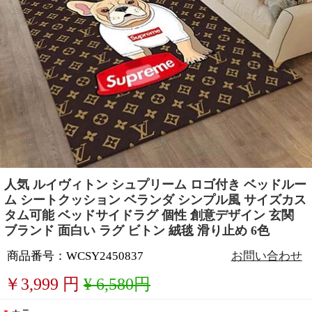
人気 ルイヴィトン シュプリーム ロゴ付き ベッドルー
ム シートクッション ベランダ シンプル風 サイズカス
タム可能 ベッドサイドラグ 個性 創意デザイン 玄関
ブランド 面白い ラグ ビトン 絨毯 滑り止め 6色
商品番号：WCSY2450837
お問い合わせ
￥
3,999
円
¥ 6,580円