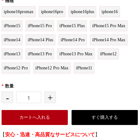
*
機種
iphone16promax
iphone16pro
iphone16plus
iphone16
iPhone15
iPhone15 Pro
iPhone15 Plus
iPhone15 Pro Max
iPhone14
iPhone14 Plus
iPhone14 Pro
iPhone14 Pro Max
iPhone13
iPhone13 Pro
iPhone13 Pro Max
iPhone12
iPhone12 Pro
iPhone12 Pro Max
iPhone11
*
数量
-
+
カートへ入れる
すぐ購入する
【
安心・迅速・高品質なサービスについて
】