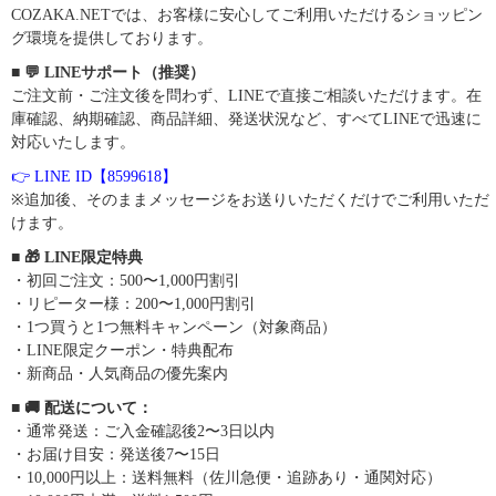
COZAKA.NETでは、お客様に安心してご利用いただけるショッピン
グ環境を提供しております。
■ 💬 LINEサポート（推奨）
ご注文前・ご注文後を問わず、LINEで直接ご相談いただけます。在
庫確認、納期確認、商品詳細、発送状況など、すべてLINEで迅速に
対応いたします。
👉 LINE ID【8599618】
※追加後、そのままメッセージをお送りいただくだけでご利用いただ
けます。
■ 🎁 LINE限定特典
・初回ご注文：500〜1,000円割引
・リピーター様：200〜1,000円割引
・1つ買うと1つ無料キャンペーン（対象商品）
・LINE限定クーポン・特典配布
・新商品・人気商品の優先案内
■ 🚚 配送について：
・通常発送：ご入金確認後2〜3日以内
・お届け目安：発送後7〜15日
・10,000円以上：送料無料（佐川急便・追跡あり・通関対応）