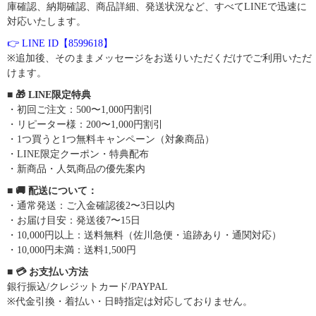
庫確認、納期確認、商品詳細、発送状況など、すべてLINEで迅速に
対応いたします。
👉 LINE ID【8599618】
※追加後、そのままメッセージをお送りいただくだけでご利用いただ
けます。
■ 🎁 LINE限定特典
・初回ご注文：500〜1,000円割引
・リピーター様：200〜1,000円割引
・1つ買うと1つ無料キャンペーン（対象商品）
・LINE限定クーポン・特典配布
・新商品・人気商品の優先案内
■ 🚚 配送について：
・通常発送：ご入金確認後2〜3日以内
・お届け目安：発送後7〜15日
・10,000円以上：送料無料（佐川急便・追跡あり・通関対応）
・10,000円未満：送料1,500円
■ 💳 お支払い方法
銀行振込/クレジットカード/PAYPAL
※代金引換・着払い・日時指定は対応しておりません。