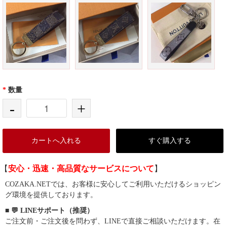
*
数量
-
+
カートへ入れる
すぐ購入する
【
安心・迅速・高品質なサービスについて
】
COZAKA.NETでは、お客様に安心してご利用いただけるショッピン
グ環境を提供しております。
■ 💬 LINEサポート（推奨）
ご注文前・ご注文後を問わず、LINEで直接ご相談いただけます。在