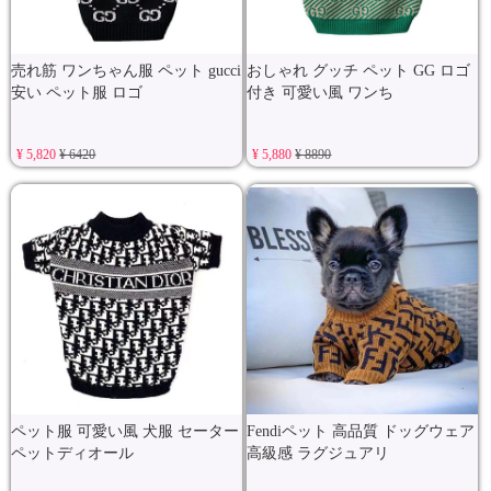
売れ筋 ワンちゃん服 ペット gucci
おしゃれ グッチ ペット GG ロゴ
安い ペット服 ロゴ
付き 可愛い風 ワンち
¥ 5,820
¥ 6420
¥ 5,880
¥ 8890
ペット服 可愛い風 犬服 セーター
Fendiペット 高品質 ドッグウェア
ペットディオール
高級感 ラグジュアリ