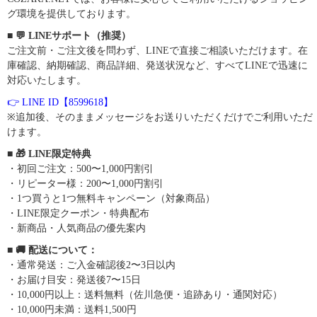
グ環境を提供しております。
■ 💬 LINEサポート（推奨）
ご注文前・ご注文後を問わず、LINEで直接ご相談いただけます。在
庫確認、納期確認、商品詳細、発送状況など、すべてLINEで迅速に
対応いたします。
👉 LINE ID【8599618】
※追加後、そのままメッセージをお送りいただくだけでご利用いただ
けます。
■ 🎁 LINE限定特典
・初回ご注文：500〜1,000円割引
・リピーター様：200〜1,000円割引
・1つ買うと1つ無料キャンペーン（対象商品）
・LINE限定クーポン・特典配布
・新商品・人気商品の優先案内
■ 🚚 配送について：
・通常発送：ご入金確認後2〜3日以内
・お届け目安：発送後7〜15日
・10,000円以上：送料無料（佐川急便・追跡あり・通関対応）
・10,000円未満：送料1,500円