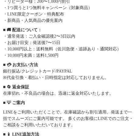
・リピーター様：200〜1,000円割引
・1つ買うと1つ無料キャンペーン（対象商品）
・LINE限定クーポン・特典配布
・新商品・人気商品の優先案内
■ 🚚 配送について：
・通常発送：ご入金確認後2〜3日以内
・お届け目安：発送後7〜15日
・10,000円以上：送料無料（佐川急便・追跡あり・通関対応）
・10,000円未満：送料1,500円
■ 💳 お支払い方法
銀行振込/クレジットカード/PAYPAL
※代金引換・着払い・日時指定は対応しておりません。
■ 🔄 返金保証
在庫切れ・不良品の場合は、迅速に返金対応いたします。
■ 💡 ご案内
LINEをご利用いただくことで、在庫確認から割引適用、発送まで一
括でスムーズにご案内可能です。 多くのお客様にLINEでのご注文・
ご相談をご利用いただいております。
■ 📱 LINE追加方法