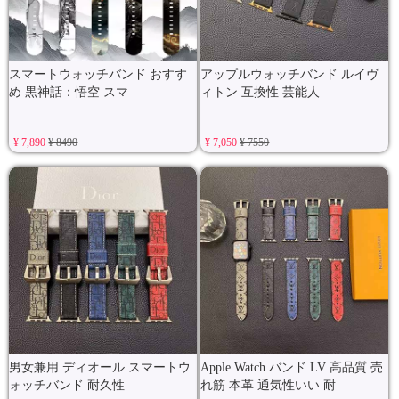
スマートウォッチバンド おすす
アップルウォッチバンド ルイヴ
め 黒神話：悟空 スマ
ィトン 互換性 芸能人
¥ 7,890
¥ 8490
¥ 7,050
¥ 7550
男女兼用 ディオール スマートウ
Apple Watch バンド LV 高品質 売
ォッチバンド 耐久性
れ筋 本革 通気性いい 耐