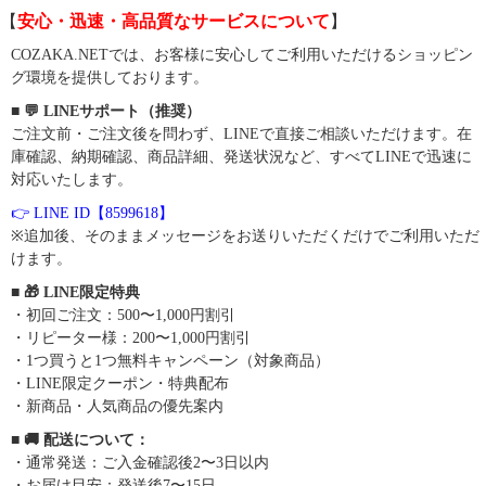
【
安心・迅速・高品質なサービスについて
】
COZAKA.NETでは、お客様に安心してご利用いただけるショッピン
グ環境を提供しております。
■ 💬 LINEサポート（推奨）
ご注文前・ご注文後を問わず、LINEで直接ご相談いただけます。在
庫確認、納期確認、商品詳細、発送状況など、すべてLINEで迅速に
対応いたします。
👉 LINE ID【8599618】
※追加後、そのままメッセージをお送りいただくだけでご利用いただ
けます。
■ 🎁 LINE限定特典
・初回ご注文：500〜1,000円割引
・リピーター様：200〜1,000円割引
・1つ買うと1つ無料キャンペーン（対象商品）
・LINE限定クーポン・特典配布
・新商品・人気商品の優先案内
■ 🚚 配送について：
・通常発送：ご入金確認後2〜3日以内
・お届け目安：発送後7〜15日