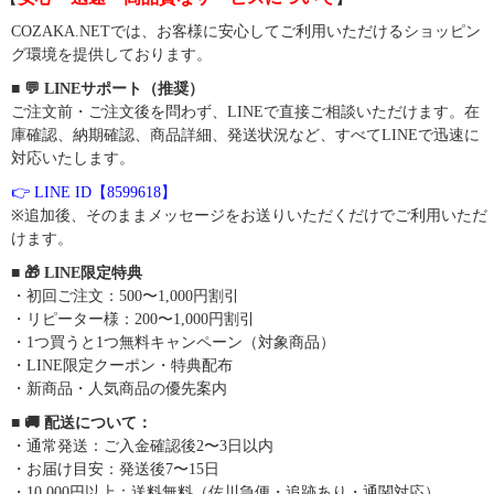
COZAKA.NETでは、お客様に安心してご利用いただけるショッピン
グ環境を提供しております。
■ 💬 LINEサポート（推奨）
ご注文前・ご注文後を問わず、LINEで直接ご相談いただけます。在
庫確認、納期確認、商品詳細、発送状況など、すべてLINEで迅速に
対応いたします。
👉 LINE ID【8599618】
※追加後、そのままメッセージをお送りいただくだけでご利用いただ
けます。
■ 🎁 LINE限定特典
・初回ご注文：500〜1,000円割引
・リピーター様：200〜1,000円割引
・1つ買うと1つ無料キャンペーン（対象商品）
・LINE限定クーポン・特典配布
・新商品・人気商品の優先案内
■ 🚚 配送について：
・通常発送：ご入金確認後2〜3日以内
・お届け目安：発送後7〜15日
・10,000円以上：送料無料（佐川急便・追跡あり・通関対応）