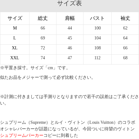
サイズ表
サイズ
総丈
肩幅
バスト
袖丈
M
66
44
100
62
L
69
45
104
64
XL
72
46
108
66
XXL
74
47
112
68
※平置き採寸。サイズ「cm」です。
似たお品をメジャーで測って必ず比較ください。
※計測に付きましては手測りとなりますので若干の誤差はご了承くださ
い。
シュプリーム
（Supreme）と
ルイ・ヴィトン
（Louis Vuitton）のコラボ
オシャレパーカーが話題になっているが、今回ついに待望のヴィトン
シュプリームパーカー
コピーに到着した