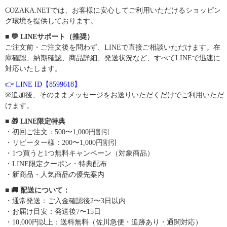
COZAKA.NETでは、お客様に安心してご利用いただけるショッピン
グ環境を提供しております。
■ 💬 LINEサポート（推奨）
ご注文前・ご注文後を問わず、LINEで直接ご相談いただけます。在
庫確認、納期確認、商品詳細、発送状況など、すべてLINEで迅速に
対応いたします。
👉 LINE ID【8599618】
※追加後、そのままメッセージをお送りいただくだけでご利用いただ
けます。
■ 🎁 LINE限定特典
・初回ご注文：500〜1,000円割引
・リピーター様：200〜1,000円割引
・1つ買うと1つ無料キャンペーン（対象商品）
・LINE限定クーポン・特典配布
・新商品・人気商品の優先案内
■ 🚚 配送について：
・通常発送：ご入金確認後2〜3日以内
・お届け目安：発送後7〜15日
・10,000円以上：送料無料（佐川急便・追跡あり・通関対応）