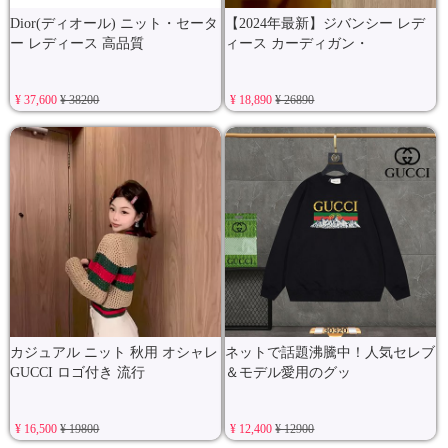
Dior(ディオール) ニット・セータ
【2024年最新】ジバンシー レデ
ー レディース 高品質
ィース カーディガン・
¥ 37,600
¥ 38200
¥ 18,890
¥ 26890
カジュアル ニット 秋用 オシャレ
ネットで話題沸騰中！人気セレブ
GUCCI ロゴ付き 流行
＆モデル愛用のグッ
¥ 16,500
¥ 19800
¥ 12,400
¥ 12900