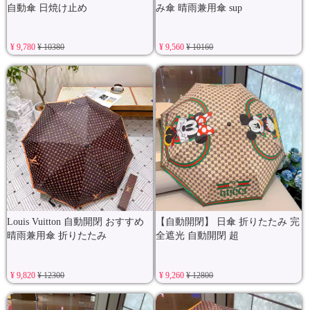
自動傘 日焼け止め
み傘 晴雨兼用傘 sup
¥ 9,780
¥ 10380
¥ 9,560
¥ 10160
Louis Vuitton 自動開閉 おすすめ
【自動開閉】 日傘 折りたたみ 完
晴雨兼用傘 折りたたみ
全遮光 自動開閉 超
¥ 9,820
¥ 12300
¥ 9,260
¥ 12800