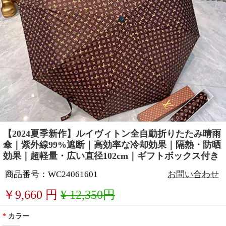
【2024夏季新作】ルイヴィトン全自動折りたたみ晴雨
傘｜紫外線99%遮断｜高効率な冷却効果｜隔熱・防晒
効果｜超軽量・広い直径102cm｜ギフトボックス付き
商品番号：WC24061601
お問い合わせ
￥
9,660
円
¥ 12,350円
*
カラー