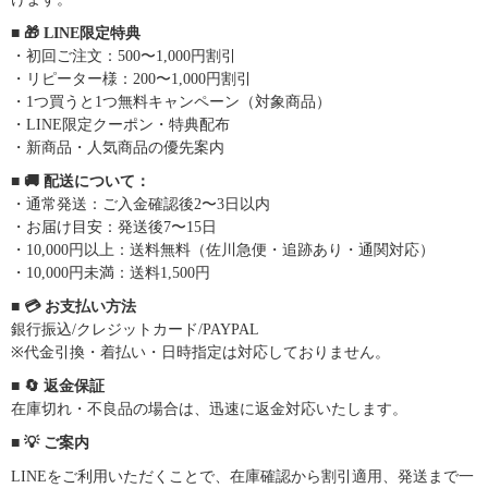
■ 🎁 LINE限定特典
・初回ご注文：500〜1,000円割引
・リピーター様：200〜1,000円割引
・1つ買うと1つ無料キャンペーン（対象商品）
・LINE限定クーポン・特典配布
・新商品・人気商品の優先案内
■ 🚚 配送について：
・通常発送：ご入金確認後2〜3日以内
・お届け目安：発送後7〜15日
・10,000円以上：送料無料（佐川急便・追跡あり・通関対応）
・10,000円未満：送料1,500円
■ 💳 お支払い方法
銀行振込/クレジットカード/PAYPAL
※代金引換・着払い・日時指定は対応しておりません。
■ 🔄 返金保証
在庫切れ・不良品の場合は、迅速に返金対応いたします。
■ 💡 ご案内
LINEをご利用いただくことで、在庫確認から割引適用、発送まで一