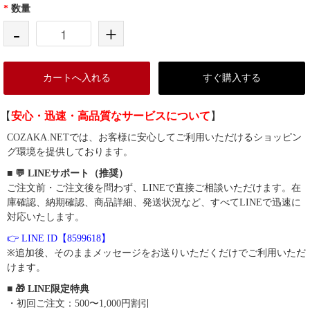
*
数量
-
+
カートへ入れる
すぐ購入する
【
安心・迅速・高品質なサービスについて
】
COZAKA.NETでは、お客様に安心してご利用いただけるショッピン
グ環境を提供しております。
■ 💬 LINEサポート（推奨）
ご注文前・ご注文後を問わず、LINEで直接ご相談いただけます。在
庫確認、納期確認、商品詳細、発送状況など、すべてLINEで迅速に
対応いたします。
👉 LINE ID【8599618】
※追加後、そのままメッセージをお送りいただくだけでご利用いただ
けます。
■ 🎁 LINE限定特典
・初回ご注文：500〜1,000円割引