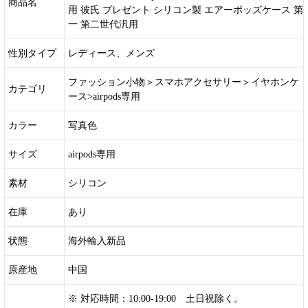
商品名
用 彼氏 プレゼント シリコン製 エアーポッズケース 第
一 第二世代汎用
性別タイプ
レディース、メンズ
ファッション小物＞スマホアクセサリー＞イヤホンケ
カテゴリ
ース>airpods専用
カラー
写真色
サイズ
airpods専用
素材
シリコン
在庫
あり
状態
海外輸入新品
原産地
中国
※ 対応時間：10:00-19:00 土日祝除く。