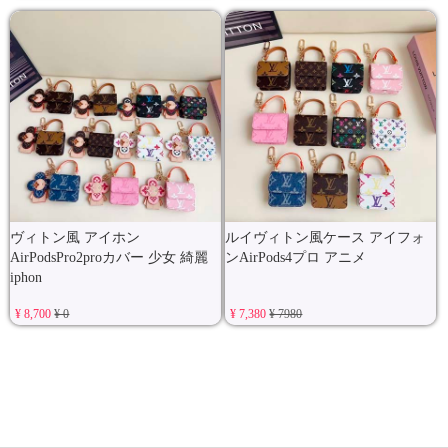
ヴィトン風 アイホン
ルイヴィトン風ケース アイフォ
AirPodsPro2proカバー 少女 綺麗
ンAirPods4プロ アニメ
iphon
¥ 8,700
¥ 0
¥ 7,380
¥ 7980