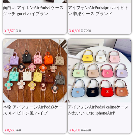
面白い アイホンAirPods3 ケース
アイフォンAirPods4pro ルイビト
グッチ gucci ハイブラン
ン 収納ケース ブランド
¥ 7,570
¥ 0
¥ 6,690
¥ 7290
本物 アイフォーンAirPods3ケー
アイフォンAirPods4 celineケース
ス ルイビトン風 ハイブ
かわいい 少女 iphoneAirP
¥ 8,560
¥ 0
¥ 6,930
¥ 7530