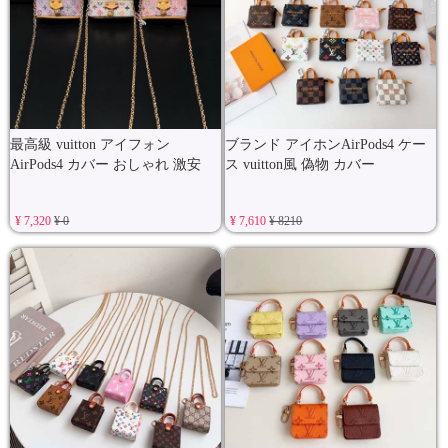
最高級 vuitton アイフォン
ブランド アイホンAirPods4 ケー
AirPods4 カバー おしゃれ 激安
ス vuitton風 偽物 カバー
¥ 7,320
¥ 0
¥ 7,610
¥ 8210