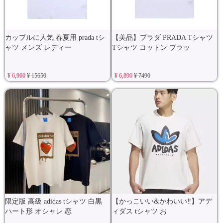
カップルに人気 春夏用 prada tシ
【美品】プラダ PRADA Tシャツ
ャツ メンズ レディー
Tシャツ コットン ブラッ
¥ 6,960
¥ 15650
¥ 6,890
¥ 7490
限定版 高級 adidas tシャツ 白黒
【かっこいい&かわいい‼️】アデ
ハート形 オシャレ 恋
ィダス tシャツ お