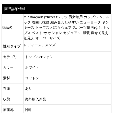
商品詳細情報
mlb nowyork yankees tシャツ 男女兼用 カップル ペアル
ック 着回し抜群 組み合わせやすい ニューヨーク ヤン
商品名
キース トップス バスケウェア スポーツ風 袖なし トッ
プス ベスト ny オシャレ カジュアル 服装 痩せて見え
細見え オーバーサイズ
レディース、メンズ
性別タイプ
カテゴリ
トップス>tシャツ
カラー
ホワイト
素材
コットン
在庫
あり
状態
海外輸入新品
原産地
中国