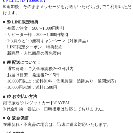
👉 LINE ID【8599618】
※追加後、そのままメッセージをお送りいただくだけでご利用いただ
けます。
■ 🎁 LINE限定特典
・初回ご注文：500〜1,000円割引
・リピーター様：200〜1,000円割引
・1つ買うと1つ無料キャンペーン（対象商品）
・LINE限定クーポン・特典配布
・新商品・人気商品の優先案内
■ 🚚 配送について：
・通常発送：ご入金確認後2〜3日以内
・お届け目安：発送後7〜15日
・10,000円以上：送料無料（佐川急便・追跡あり・通関対応）
・10,000円未満：送料1,500円
■ 💳 お支払い方法
銀行振込/クレジットカード/PAYPAL
※代金引換・着払い・日時指定は対応しておりません。
■ 🔄 返金保証
在庫切れ・不良品の場合は、迅速に返金対応いたします。