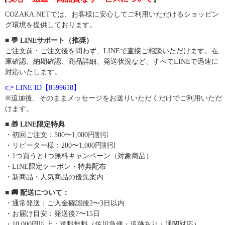
COZAKA.NETでは、お客様に安心してご利用いただけるショッピン
グ環境を提供しております。
■ 💬 LINEサポート（推奨）
ご注文前・ご注文後を問わず、LINEで直接ご相談いただけます。在
庫確認、納期確認、商品詳細、発送状況など、すべてLINEで迅速に
対応いたします。
👉 LINE ID【8599618】
※追加後、そのままメッセージをお送りいただくだけでご利用いただ
けます。
■ 🎁 LINE限定特典
・初回ご注文：500〜1,000円割引
・リピーター様：200〜1,000円割引
・1つ買うと1つ無料キャンペーン（対象商品）
・LINE限定クーポン・特典配布
・新商品・人気商品の優先案内
■ 🚚 配送について：
・通常発送：ご入金確認後2〜3日以内
・お届け目安：発送後7〜15日
・10,000円以上：送料無料（佐川急便・追跡あり・通関対応）