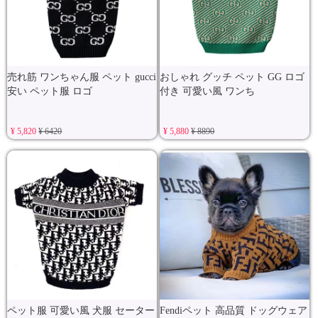
売れ筋 ワンちゃん服 ペット gucci
おしゃれ グッチ ペット GG ロゴ
安い ペット服 ロゴ
付き 可愛い風 ワンち
¥ 5,820
¥ 6420
¥ 5,880
¥ 8890
ペット服 可愛い風 犬服 セーター
Fendiペット 高品質 ドッグウェア