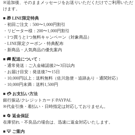
※追加後、そのままメッセージをお送りいただくだけでご利用いただ
けます。
■ 🎁 LINE限定特典
・初回ご注文：500〜1,000円割引
・リピーター様：200〜1,000円割引
・1つ買うと1つ無料キャンペーン（対象商品）
・LINE限定クーポン・特典配布
・新商品・人気商品の優先案内
■ 🚚 配送について：
・通常発送：ご入金確認後2〜3日以内
・お届け目安：発送後7〜15日
・10,000円以上：送料無料（佐川急便・追跡あり・通関対応）
・10,000円未満：送料1,500円
■ 💳 お支払い方法
銀行振込/クレジットカード/PAYPAL
※代金引換・着払い・日時指定は対応しておりません。
■ 🔄 返金保証
在庫切れ・不良品の場合は、迅速に返金対応いたします。
■ 💡 ご案内