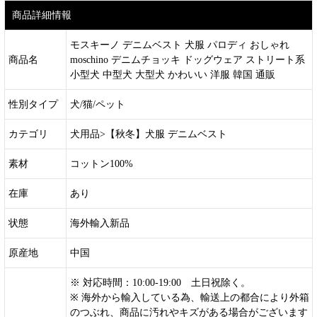
商品詳細情報
モスキーノ デニムベスト 犬服 パロディ おしゃれ
商品名
moschino デニムチョッキ ドッグウェア ストリート系
小型犬 中型犬 大型犬 かわいい 洋服 韓国 通販
性別タイプ
犬/猫/ペット
カテゴリ
犬用品>【秋冬】犬服 デニムベスト
素材
コットン100%
在庫
あり
状態
海外輸入新品
原産地
中国
※ 対応時間：10:00-19:00 土日祝除く。
※ 海外から輸入している為、輸送上の都合により外箱
のつぶれ、商品に汚れやキズがある場合がございます