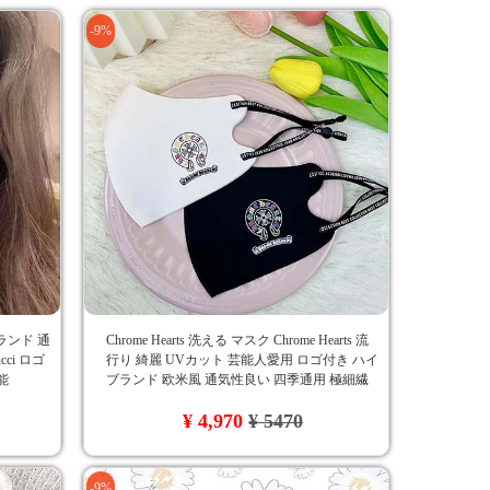
-9%
ランド 通
Chrome Hearts 洗える マスク Chrome Hearts 流
ci ロゴ
行り 綺麗 UVカット 芸能人愛用 ロゴ付き ハイ
能
ブランド 欧米風 通気性良い 四季通用 極細繊
維 調節可能 送料無料 防塵 白黒
¥ 4,970
¥ 5470
-9%