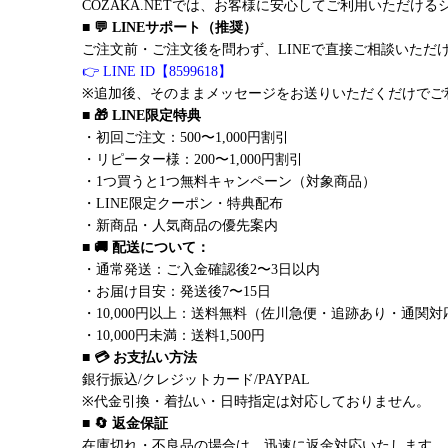
COZAKA.NETでは、お客様に安心してご利用いただけ
■ 💬 LINEサポート（推奨）
ご注文前・ご注文後を問わず、LINEで直接ご相談いただ
👉 LINE ID【8599618】
※追加後、そのままメッセージをお送りいただくだけでご
■ 🎁 LINE限定特典
・初回ご注文：500〜1,000円割引
・リピーター様：200〜1,000円割引
・1つ買うと1つ無料キャンペーン（対象商品）
・LINE限定クーポン・特典配布
・新商品・人気商品の優先案内
■ 🚚 配送について：
・通常発送：ご入金確認後2〜3日以内
・お届け目安：発送後7〜15日
・10,000円以上：送料無料（佐川急便・追跡あり・通関対
・10,000円未満：送料1,500円
■ 💳 お支払い方法
銀行振込/クレジットカード/PAYPAL
※代金引換・着払い・日時指定は対応しておりません。
■ 🔄 返金保証
在庫切れ・不良品の場合は、迅速に返金対応いたします。