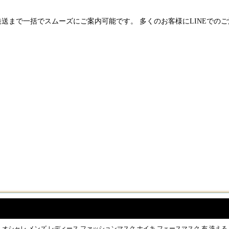
発送まで一括でスムーズにご案内可能です。 多くのお客様にLINEでの
 オシャレ メンズ レディース ファッションマスク ナイキ フェースマスク 布 洗える