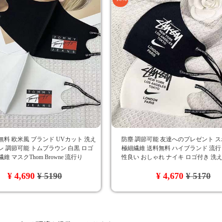
無料 欧米風 ブランド UVカット 洗え
防塵 調節可能 友達へのプレゼント 
レ 調節可能 トムブラウン 白黒 ロゴ
極細繊維 送料無料 ハイブランド 流行
維 マスクThom Browne 流行り
性良い おしゃれ ナイキ ロゴ付き 洗
Stussyマスク UVカット 白黒
¥ 4,690
¥ 5190
¥ 4,670
¥ 5170