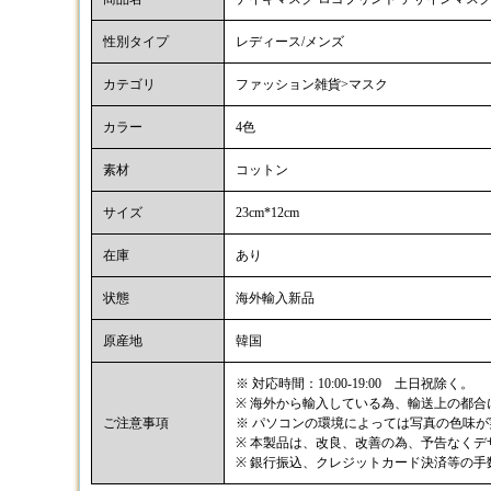
性別タイプ
レディース/メンズ
カテゴリ
ファッション雑貨>マスク
カラー
4色
素材
コットン
サイズ
23cm*12cm
在庫
あり
状態
海外輸入新品
原産地
韓国
※ 対応時間：10:00-19:00 土日祝除く。
※ 海外から輸入している為、輸送上の都
ご注意事項
※ パソコンの環境によっては写真の色味
※ 本製品は、改良、改善の為、予告なく
※ 銀行振込、クレジットカード決済等の