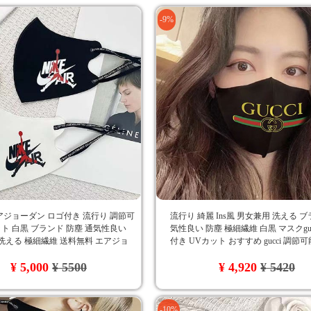
-9%
ジョーダン ロゴ付き 流行り 調節可
流行り 綺麗 Ins風 男女兼用 洗える ブ
ット 白黒 ブランド 防塵 通気性良い
気性良い 防塵 極細繊維 白黒 マスクguc
洗える 極細繊維 送料無料 エアジョ
付き UVカット おすすめ gucci 調節可
ポーツ風
¥ 5,000
¥ 5500
¥ 4,920
¥ 5420
-10%