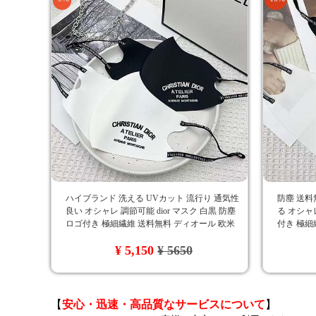
ハイブランド 洗える UVカット 流行り 通気性
防塵 送料
良い オシャレ 調節可能 dior マスク 白黒 防塵
る オシャ
ロゴ付き 極細繊維 送料無料 ディオール 欧米
付き 極細繊
風
¥ 5,150
¥ 5650
【
安心・迅速・高品質なサービスについて
】