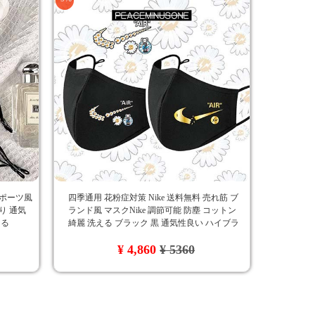
スポーツ風
四季通用 花粉症対策 Nike 送料無料 売れ筋 ブ
り 通気
ランド風 マスクNike 調節可能 防塵 コットン
える
綺麗 洗える ブラック 黒 通気性良い ハイブラ
ンド スモッグ対策 ロゴ付き
¥ 4,860
¥ 5360