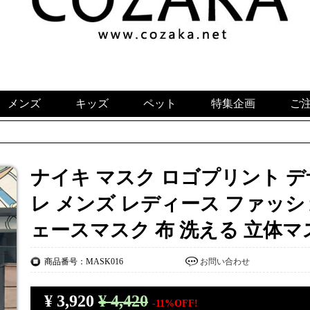
メンズ
キッズ
ペット
特集企画
ご
ナイキ マスク ロゴプリント 
レ メンズ レディース ファッシ
ェースマスク 布 洗える 立体
商品番号：MASK016
お問い合わせ
¥
3,920
¥ 4,420
-11%OFF!