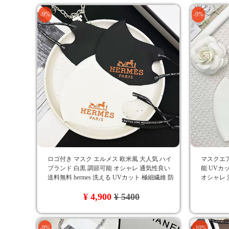
-9%
-9%
ロゴ付き マスク エルメス 欧米風 大人気 ハイ
マスクエア
ブランド 白黒 調節可能 オシャレ 通気性良い
能 UVカ
送料無料 hermes 洗える UVカット 極細繊維 防
オシャレ 
塵 四季通用
ーダン ス
¥ 4,900
¥ 5400
-9%
-10%