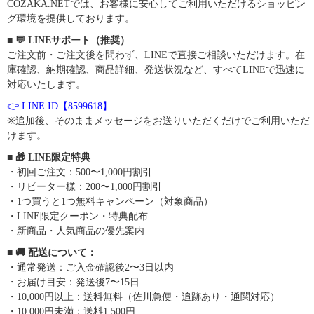
COZAKA.NETでは、お客様に安心してご利用いただけるショッピン
グ環境を提供しております。
■ 💬 LINEサポート（推奨）
ご注文前・ご注文後を問わず、LINEで直接ご相談いただけます。在
庫確認、納期確認、商品詳細、発送状況など、すべてLINEで迅速に
対応いたします。
👉 LINE ID【8599618】
※追加後、そのままメッセージをお送りいただくだけでご利用いただ
けます。
■ 🎁 LINE限定特典
・初回ご注文：500〜1,000円割引
・リピーター様：200〜1,000円割引
・1つ買うと1つ無料キャンペーン（対象商品）
・LINE限定クーポン・特典配布
・新商品・人気商品の優先案内
■ 🚚 配送について：
・通常発送：ご入金確認後2〜3日以内
・お届け目安：発送後7〜15日
・10,000円以上：送料無料（佐川急便・追跡あり・通関対応）
・10,000円未満：送料1,500円