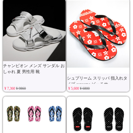
チャンピオン メンズ サンダル お
しゃれ 夏 男性用 靴
シュプリーム スリッパ 指入れタ
イプ supreme ビーチサ
¥ 7,360
¥ 9860
¥ 5,600
¥ 6800