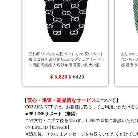
売れ筋 ワンちゃん服 ペット gucci 安い ペット
おしゃれ 
服 ロゴ付き 高品質 Gucci ラグジュアリー ペッ
ワンちゃん
ト用服 高級感 人気 秋冬用 可愛い風 犬の服
感 通用 
ト服 ペッ
¥ 5,820
¥ 6420
【
安心・迅速・高品質なサービスについて
】
COZAKA.NETでは、お客様に安心してご利用いただけ
■ 💬 LINEサポート（推奨）
ご注文前・ご注文後を問わず、LINEで直接ご相談いただ
👉 LINE ID【8599618】
※追加後、そのままメッセージをお送りいただくだけでご