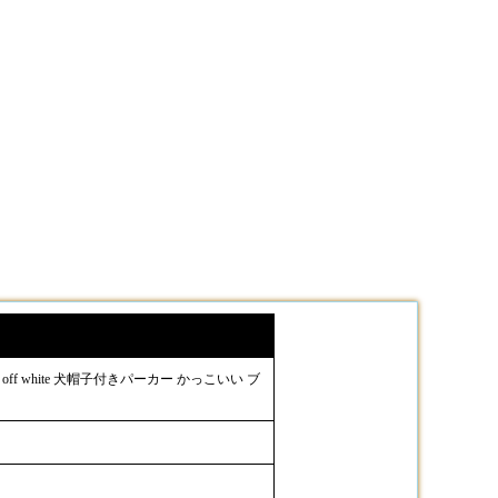
ff white 犬帽子付きパーカー かっこいい ブ