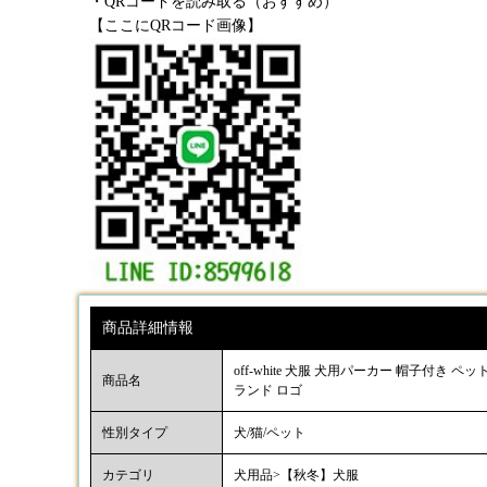
・QRコードを読み取る（おすすめ）
【ここにQRコード画像】
商品詳細情報
off-white 犬服 犬用パーカー 帽子付き 
商品名
ランド ロゴ
性別タイプ
犬/猫/ペット
カテゴリ
犬用品>【秋冬】犬服