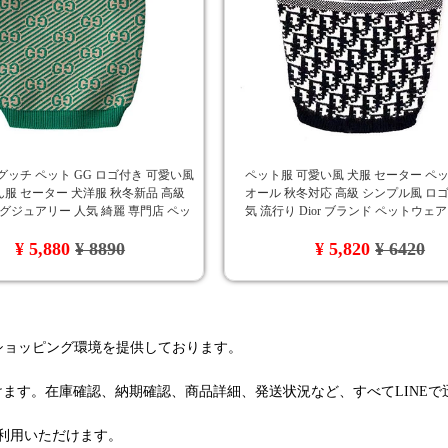
グッチ ペット GG ロゴ付き 可愛い風
ペット服 可愛い風 犬服 セーター ペ
服 セーター 犬洋服 秋冬新品 高級
オール 秋冬対応 高級 シンプル風 ロゴ
ラグジュアリー 人気 綺麗 専門店 ペッ
気 流行り Dior ブランド ペットウェ
トウェア
ド風 ワンちゃん服 オシャレ
¥ 5,880
¥ 8890
¥ 5,820
¥ 6420
るショッピング環境を提供しております。
けます。在庫確認、納期確認、商品詳細、発送状況など、すべてLINE
利用いただけます。