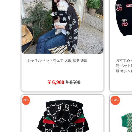
シャネル ペットウェア 犬服 秋冬 通販
おすすめ 
筋 ペット
服 オシャ
ジャス ド
¥ 6,900
¥ 8500
-9%
-34%