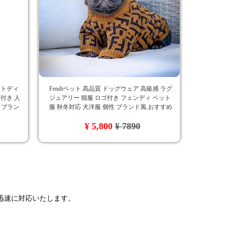
ットディ
Fendiペット 高品質 ドッグウェア 高級感 ラグ
付き 人
ジュアリー 猫服 ロゴ付き フェンディ ペット
ア ブラン
服 秋冬対応 犬洋服 個性 ブランド風 おすすめ
オシャレ かわいい ペット用服 セーター
¥ 5,800
¥ 7890
で迅速に対応いたします。