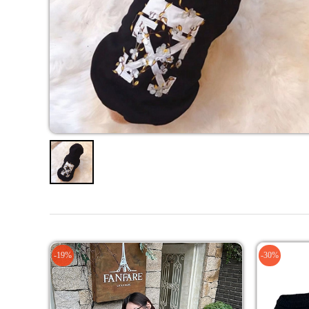
-19%
-30%