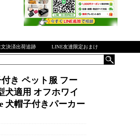
注文決済出荷追跡
LINE友達限定おまけ
 帽子付き ペット服 フー
型犬適用 オフホワイ
hite 犬帽子付きパーカー