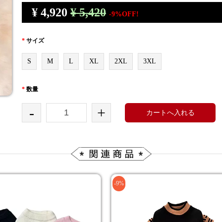
¥
4,920
¥ 5,420
-9%OFF!
*
サイズ
S
M
L
XL
2XL
3XL
*
数量
-
+
カートへ入れる
-9%