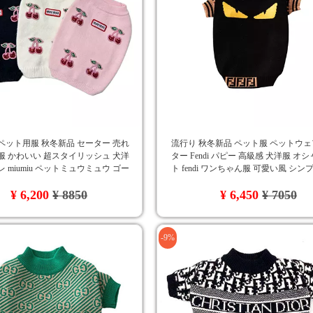
ペット用服 秋冬新品 セーター 売れ
流行り 秋冬新品 ペット服 ペットウェ
服 かわいい 超スタイリッシュ 犬洋
ター Fendi パピー 高級感 犬洋服 オ
レ miumiu ペットミュウミュウ ゴー
ト fendi ワンちゃん服 可愛い風 シン
ッグウェア 高品質 カジュアル
性
¥ 6,200
¥ 8850
¥ 6,450
¥ 7050
-9%