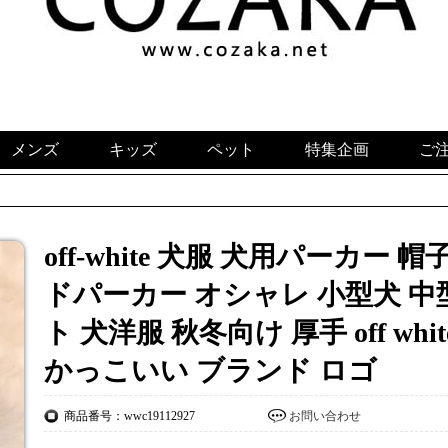
メンズ
キッズ
ペット
特集企画
ご
off-white 犬服 犬用パーカー
ドパーカー オシャレ 小型犬 中
ト 犬洋服 秋冬向け 厚手 off w
かっこいい ブランド ロゴ
商品番号：wwc19112927
お問い合わせ