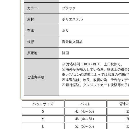
カラー
ブラック
素材
ポリエステル
在庫
あり
状態
海外輸入新品
原産地
韓国
※ 対応時間：10:00-19:00 土日祝除く。
※ 海外から輸入している為、輸送上の都
※ パソコンの環境によっては写真の色味
ご注意事項
※ 本製品は、改良、改善の為、予告なく
※ 銀行振込、クレジットカード決済等の
ペットサイズ
バスト
背中
S
42（40～50）
2
M
48（44～51）
2
L
52（50～55）
3