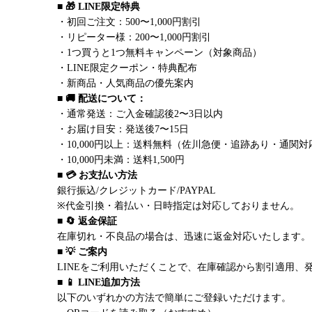
■ 🎁 LINE限定特典
・初回ご注文：500〜1,000円割引
・リピーター様：200〜1,000円割引
・1つ買うと1つ無料キャンペーン（対象商品）
・LINE限定クーポン・特典配布
・新商品・人気商品の優先案内
■ 🚚 配送について：
・通常発送：ご入金確認後2〜3日以内
・お届け目安：発送後7〜15日
・10,000円以上：送料無料（佐川急便・追跡あり・通関対
・10,000円未満：送料1,500円
■ 💳 お支払い方法
銀行振込/クレジットカード/PAYPAL
※代金引換・着払い・日時指定は対応しておりません。
■ 🔄 返金保証
在庫切れ・不良品の場合は、迅速に返金対応いたします。
■ 💡 ご案内
LINEをご利用いただくことで、在庫確認から割引適用、
■ 📱 LINE追加方法
以下のいずれかの方法で簡単にご登録いただけます。