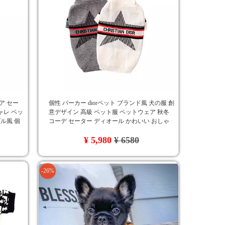
ア セー
個性 パーカー diorペット ブランド風 犬の服 創
シャレ ペッ
意デザイン 高級 ペット服 ペットウェア 秋冬
プル風 個
コーデ セーター ディオール かわいい おしゃ
れ 高品質 ドッグウェア 人気
¥ 5,980
¥ 6580
-26%