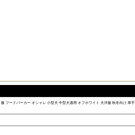
ペット服 フードパーカー オシャレ 小型犬 中型犬適用 オフホワイト 犬洋服 秋冬向け 厚手 o