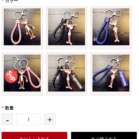
*
カラー
*
数量
-
+