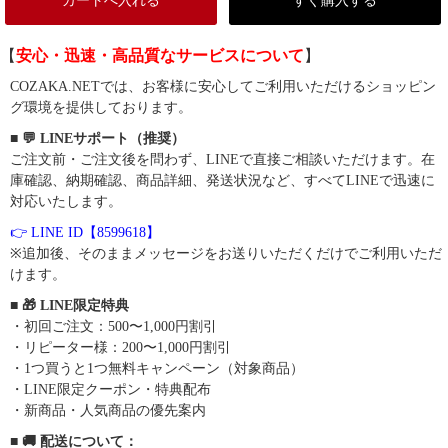
カートへ入れる
すぐ購入する
【
安心・迅速・高品質なサービスについて
】
COZAKA.NETでは、お客様に安心してご利用いただけるショッピン
グ環境を提供しております。
■ 💬 LINEサポート（推奨）
ご注文前・ご注文後を問わず、LINEで直接ご相談いただけます。在
庫確認、納期確認、商品詳細、発送状況など、すべてLINEで迅速に
対応いたします。
👉 LINE ID【8599618】
※追加後、そのままメッセージをお送りいただくだけでご利用いただ
けます。
■ 🎁 LINE限定特典
・初回ご注文：500〜1,000円割引
・リピーター様：200〜1,000円割引
・1つ買うと1つ無料キャンペーン（対象商品）
・LINE限定クーポン・特典配布
・新商品・人気商品の優先案内
■ 🚚 配送について：