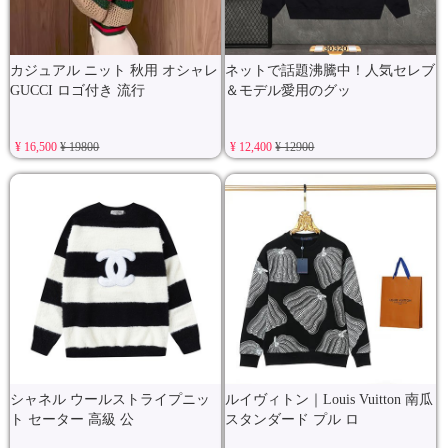
カジュアル ニット 秋用 オシャレ
ネットで話題沸騰中！人気セレブ
GUCCI ロゴ付き 流行
＆モデル愛用のグッ
¥ 16,500
¥ 19800
¥ 12,400
¥ 12900
シャネル ウールストライプニッ
ルイヴィトン｜Louis Vuitton 南瓜
ト セーター 高級 公
スタンダード プル ロ