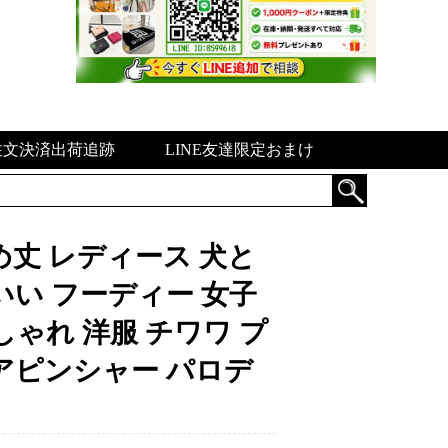
注文決済出荷追跡
LINE友達限定おまけ
ー 短め丈 レディース 犬と
いい フーディー 女子
しゃれ 洋服 チワワ プ
アピンシャー パロデ