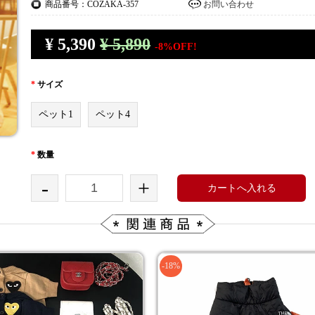
商品番号：COZAKA-357
お問い合わせ
¥
5,390
¥ 5,890
-8%OFF!
*
サイズ
ペット1
ペット4
*
数量
-
+
カートへ入れる
-18%