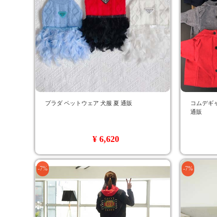
プラダ ペットウェア 犬服 夏 通販
コムデギャ
通販
¥ 6,620
-7%
-7%