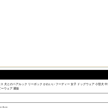
丈 レディース 犬とのペアルック リーボック かわいい フーディー 女子 ドッグウェア 小型犬
ピーウェア 通販
ーカー