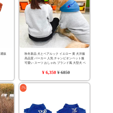
 通販
秋冬新品 犬とペアルック イエロー 黄 犬洋服
高品質 パーカー 人気 チャンピオンペット服
可愛い スーツ おしゃれ ブランド風 大型犬 ペ
ット用服 Champion ゴールデン・レトリバー 新
¥ 6,350
¥ 6850
登場
-7%