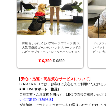
綺麗 おしゃれ 犬とペアルック ブラック 黒 大
ドッグウェ
人気 高級感 ゴールデン・レトリバー レッド赤
ン ペット
パピー ラブラドール・レトリバー ワンちゃん
ビトン 大
服 Gucci 大型犬 秋冬新品 パーカー ゴージャス
¥ 6,350
¥ 6850
専門店 通販 犬の服gucci
【
安心・迅速・高品質なサービスについて
】
COZAKA.NETでは、お客様に安心してご利用いただけ
■ 💬 LINEサポート（推奨）
ご注文前・ご注文後を問わず、LINEで直接ご相談いただ
👉 LINE ID【8599618】
※追加後、そのままメッセージをお送りいただくだけでご