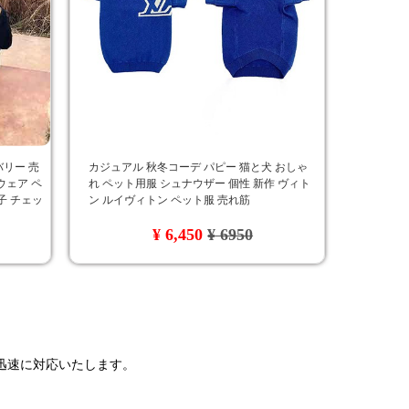
バリー 売
カジュアル 秋冬コーデ パピー 猫と犬 おしゃ
ウェア ペ
れ ペット用服 シュナウザー 個性 新作 ヴィト
親子 チェッ
ン ルイヴィトン ペット服 売れ筋
¥ 6,450
¥ 6950
で迅速に対応いたします。