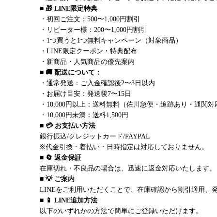
■ 🎁 LINE限定特典
・初回ご注文：500〜1,000円割引
・リピーター様：200〜1,000円割引
・1つ買うと1つ無料キャンペーン（対象商品）
・LINE限定クーポン・特典配布
・新商品・人気商品の優先案内
■ 🚚 配送について：
・通常発送：ご入金確認後2〜3日以内
・お届け目安：発送後7〜15日
・10,000円以上：送料無料（佐川急便・追跡あり・通関対
・10,000円未満：送料1,500円
■ 💳 お支払い方法
銀行振込/クレジットカード/PAYPAL
※代金引換・着払い・日時指定は対応しておりません。
■ 🔄 返金保証
在庫切れ・不良品の場合は、迅速に返金対応いたします。
■ 💡 ご案内
LINEをご利用いただくことで、在庫確認から割引適用、
■ 📱 LINE追加方法
以下のいずれかの方法で簡単にご登録いただけます。