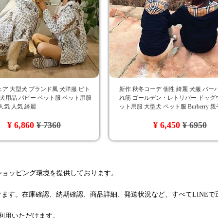
ア 大型犬 ブランド風 犬洋服 ビト
新作 秋冬コーデ 個性 綺麗 犬服 バー
 犬用品 パピー ペット服 ペット用服
れ筋 ゴールデン・レトリバー ドッグ
人気 人気 綺麗
ット用服 大型犬 ペット服 Burberry 
ク柄
¥ 6,860
¥ 7360
¥ 6,450
¥ 6950
るショッピング環境を提供しております。
けます。在庫確認、納期確認、商品詳細、発送状況など、すべてLINE
利用いただけます。