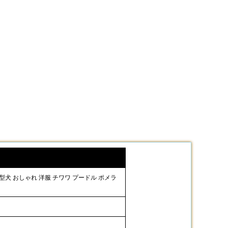
 中型犬 おしゃれ 洋服 チワワ プードル ポメラ