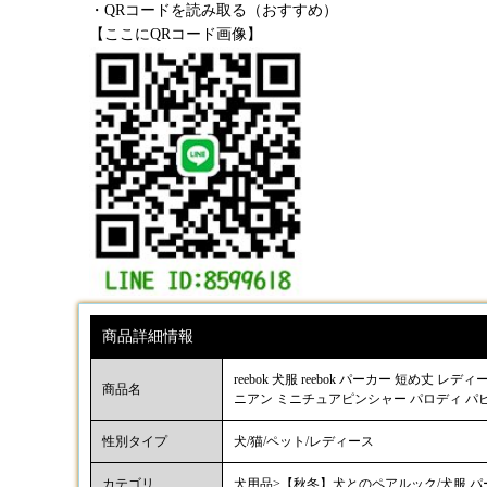
・QRコードを読み取る（おすすめ）
【ここにQRコード画像】
商品詳細情報
reebok 犬服 reebok パーカー 短め
商品名
ニアン ミニチュアピンシャー パロディ パ
性別タイプ
犬/猫/ペット/レディース
カテゴリ
犬用品>【秋冬】犬とのペアルック/犬服 パ