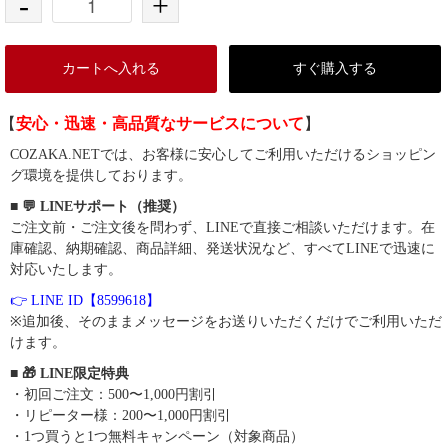
-
+
カートへ入れる
すぐ購入する
【
安心・迅速・高品質なサービスについて
】
COZAKA.NETでは、お客様に安心してご利用いただけるショッピン
グ環境を提供しております。
■ 💬 LINEサポート（推奨）
ご注文前・ご注文後を問わず、LINEで直接ご相談いただけます。在
庫確認、納期確認、商品詳細、発送状況など、すべてLINEで迅速に
対応いたします。
👉 LINE ID【8599618】
※追加後、そのままメッセージをお送りいただくだけでご利用いただ
けます。
■ 🎁 LINE限定特典
・初回ご注文：500〜1,000円割引
・リピーター様：200〜1,000円割引
・1つ買うと1つ無料キャンペーン（対象商品）