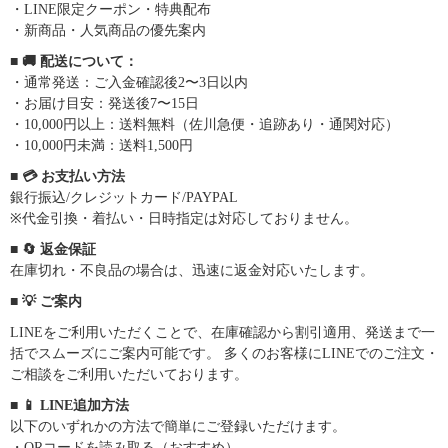
・LINE限定クーポン・特典配布
・新商品・人気商品の優先案内
■ 🚚 配送について：
・通常発送：ご入金確認後2〜3日以内
・お届け目安：発送後7〜15日
・10,000円以上：送料無料（佐川急便・追跡あり・通関対応）
・10,000円未満：送料1,500円
■ 💳 お支払い方法
銀行振込/クレジットカード/PAYPAL
※代金引換・着払い・日時指定は対応しておりません。
■ 🔄 返金保証
在庫切れ・不良品の場合は、迅速に返金対応いたします。
■ 💡 ご案内
LINEをご利用いただくことで、在庫確認から割引適用、発送まで一
括でスムーズにご案内可能です。 多くのお客様にLINEでのご注文・
ご相談をご利用いただいております。
■ 📱 LINE追加方法
以下のいずれかの方法で簡単にご登録いただけます。
・QRコードを読み取る（おすすめ）