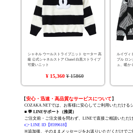
シャネル ウールストライプニット セーター 高
ルイヴィトン
級 公式シャネルストア Chanel 白黒ストライプ
プル ロン
可愛いニット
ュ、暖か
¥ 15,360
¥ 15860
【
安心・迅速・高品質なサービスについて
】
COZAKA.NETでは、お客様に安心してご利用いただけ
■ 💬 LINEサポート（推奨）
ご注文前・ご注文後を問わず、LINEで直接ご相談いただ
👉 LINE ID【8599618】
※追加後、そのままメッセージをお送りいただくだけでご