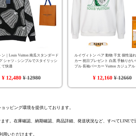
｜Louis Vuitton 南瓜スタンダード
ルイヴィトン ペア 動物 干支 個性溢れ
グ シャツ - シンプルでスタイリッシ
カー 祝日プレゼント 白黒 手触りがい
くて快適
プル 長袖パーカー Vuitton カジュアル
れ筋 超スタイリッシュ パーカー
¥ 12,480
¥ 12980
¥ 12,160
¥ 12660
るショッピング環境を提供しております。
けます。在庫確認、納期確認、商品詳細、発送状況など、すべてLINE
利用いただけます。