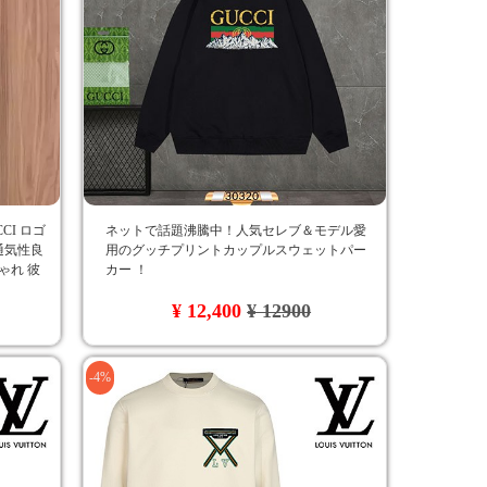
CI ロゴ
ネットで話題沸騰中！人気セレブ＆モデル愛
通気性良
用のグッチプリントカップルスウェットパー
ゃれ 彼
カー ！
¥ 12,400
¥ 12900
-4%