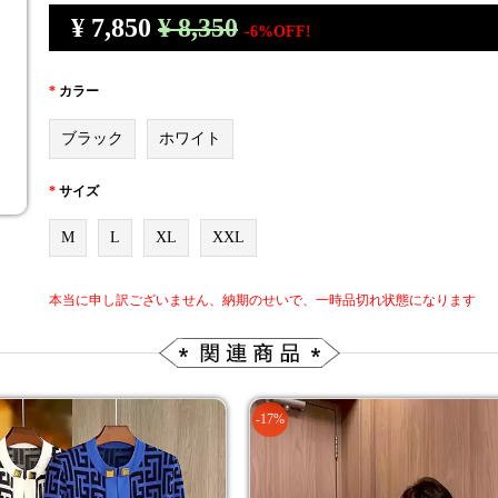
¥
7,850
¥ 8,350
-6%OFF!
*
カラー
ブラック
ホワイト
*
サイズ
M
L
XL
XXL
本当に申し訳ございません、納期のせいで、一時品切れ状態になります
-17%