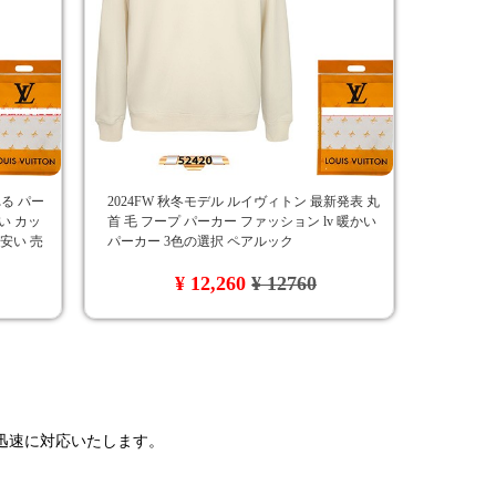
る パー
2024FW 秋冬モデル ルイヴィトン 最新発表 丸
い カッ
首 毛 フープ パーカー ファッション lv 暖かい
 安い 売
パーカー 3色の選択 ペアルック
¥ 12,260
¥ 12760
で迅速に対応いたします。