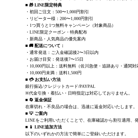
■ 🎁 LINE限定特典
・初回ご注文：500〜1,000円割引
・リピーター様：200〜1,000円割引
・1つ買うと1つ無料キャンペーン（対象商品）
・LINE限定クーポン・特典配布
・新商品・人気商品の優先案内
■ 🚚 配送について：
・通常発送：ご入金確認後2〜3日以内
・お届け目安：発送後7〜15日
・10,000円以上：送料無料（佐川急便・追跡あり・通関対
・10,000円未満：送料1,500円
■ 💳 お支払い方法
銀行振込/クレジットカード/PAYPAL
※代金引換・着払い・日時指定は対応しておりません。
■ 🔄 返金保証
在庫切れ・不良品の場合は、迅速に返金対応いたします。
■ 💡 ご案内
LINEをご利用いただくことで、在庫確認から割引適用、
■ 📱 LINE追加方法
以下のいずれかの方法で簡単にご登録いただけます。