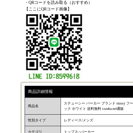
・QRコードを読み取る（おすすめ）
【ここにQRコード画像】
商品詳細情報
ステューシー パーカー ブランド stussy
商品名
ック ホワイト 送料無料 cozaka.net通販
性別タイプ
レディース/メンズ
カテゴリ
トップス>パーカー