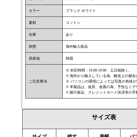
カラー
ブラック ホワイト
素材
コットン
在庫
あり
状態
海外輸入新品
原産地
韓国
※ 対応時間：10:00-19:00 土日祝除く。
※ 海外から輸入している為、輸送上の都
ご注意事項
※ パソコンの環境によっては写真の色味
※ 本製品は、改良、改善の為、予告なく
※ 銀行振込、クレジットカード決済等の
サイズ表
サイズ
総丈
肩幅
バ