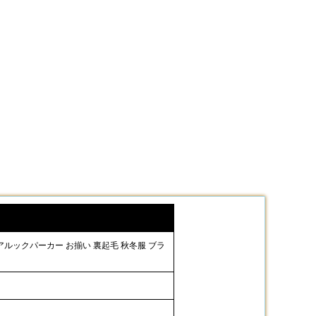
ペアルックパーカー お揃い 裏起毛 秋冬服 ブラ