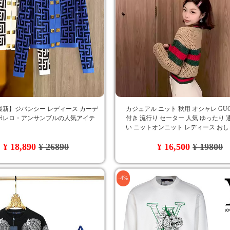
年最新】ジバンシー レディース カーデ
カジュアル ニット 秋用 オシャレ GUC
ボレロ・アンサンブルの人気アイテ
付き 流行り セーター 人気 ゆったり 
い ニットオンニット レディース おし
女へのプレゼント
¥ 18,890
¥ 26890
¥ 16,500
¥ 19800
-4%