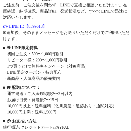
ご注文前・ご注文後を問わず、LINEで直接ご相談いただけます。在
庫確認、納期確認、商品詳細、発送状況など、すべてLINEで迅速に
対応いたします。
👉 LINE ID【8599618】
※追加後、そのままメッセージをお送りいただくだけでご利用いただ
けます。
■ 🎁 LINE限定特典
・初回ご注文：500〜1,000円割引
・リピーター様：200〜1,000円割引
・1つ買うと1つ無料キャンペーン（対象商品）
・LINE限定クーポン・特典配布
・新商品・人気商品の優先案内
■ 🚚 配送について：
・通常発送：ご入金確認後2〜3日以内
・お届け目安：発送後7〜15日
・10,000円以上：送料無料（佐川急便・追跡あり・通関対応）
・10,000円未満：送料1,500円
■ 💳 お支払い方法
銀行振込/クレジットカード/PAYPAL