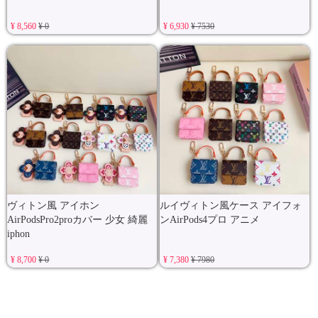
¥ 8,560
¥ 0
¥ 6,930
¥ 7530
ヴィトン風 アイホン
ルイヴィトン風ケース アイフォ
AirPodsPro2proカバー 少女 綺麗
ンAirPods4プロ アニメ
iphon
¥ 8,700
¥ 0
¥ 7,380
¥ 7980