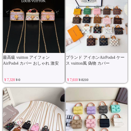
最高級 vuitton アイフォン
ブランド アイホンAirPods4 ケー
AirPods4 カバー おしゃれ 激安
ス vuitton風 偽物 カバー
¥ 7,320
¥ 0
¥ 7,610
¥ 8210