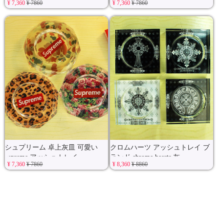
¥ 7,360
¥ 7860
¥ 7,360
¥ 7860
シュプリーム 卓上灰皿 可愛い
クロムハーツ アッシュトレイ ブ
supreme アッシュトレイ
ランド chrome hearts 灰
¥ 7,360
¥ 7860
¥ 8,360
¥ 8860