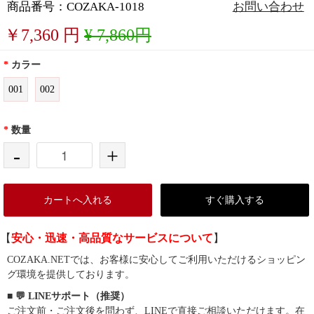
商品番号：COZAKA-1018
お問い合わせ
￥
7,360
円
¥ 7,860円
*
カラー
001
002
*
数量
-
+
カートへ入れる
すぐ購入する
【
安心・迅速・高品質なサービスについて
】
COZAKA.NETでは、お客様に安心してご利用いただけるショッピン
グ環境を提供しております。
■ 💬 LINEサポート（推奨）
ご注文前・ご注文後を問わず、LINEで直接ご相談いただけます。在