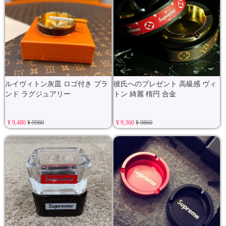
ルイヴィトン灰皿 ロゴ付き ブラ
彼氏へのプレゼント 高級感 ヴィ
ンド ラグジュアリー
トン 綺麗 楕円 合金
¥ 9,480
¥ 9980
¥ 9,360
¥ 9860