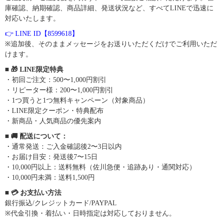
庫確認、納期確認、商品詳細、発送状況など、すべてLINEで迅速に
対応いたします。
👉 LINE ID【8599618】
※追加後、そのままメッセージをお送りいただくだけでご利用いただ
けます。
■ 🎁 LINE限定特典
・初回ご注文：500〜1,000円割引
・リピーター様：200〜1,000円割引
・1つ買うと1つ無料キャンペーン（対象商品）
・LINE限定クーポン・特典配布
・新商品・人気商品の優先案内
■ 🚚 配送について：
・通常発送：ご入金確認後2〜3日以内
・お届け目安：発送後7〜15日
・10,000円以上：送料無料（佐川急便・追跡あり・通関対応）
・10,000円未満：送料1,500円
■ 💳 お支払い方法
銀行振込/クレジットカード/PAYPAL
※代金引換・着払い・日時指定は対応しておりません。