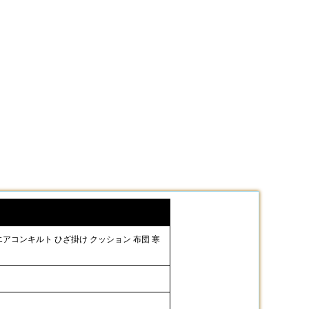
車用エアコンキルト ひざ掛け クッション 布団 寒