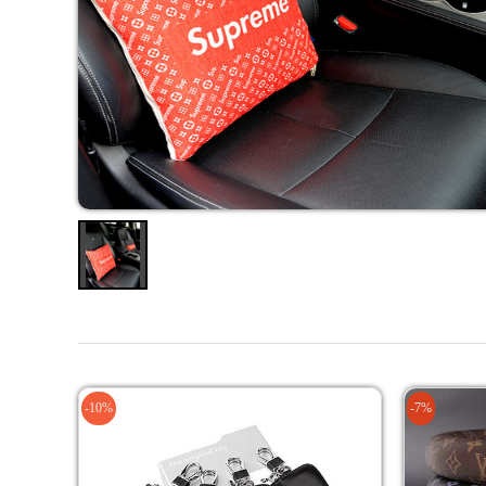
-10%
-7%