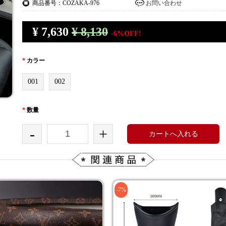
商品番号：COZAKA-976
お問い合わせ
¥
7,630
¥ 8,130
-6%OFF!
*
カラー
001
002
*
数量
-
+
カートへ入れる
-7%