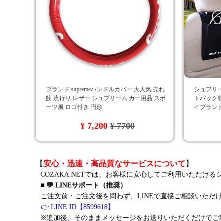
ブランド supremeハンドルカバー 大人気 売れ
シュプリーム
筋 流行り レザー シュプリーム カー用品 スポ
トバック収
ーツ風 ロゴ付き 円形
イブランド
¥ 7,200
¥ 7700
【
安心・迅速・高品質なサービスについて
】
COZAKA.NETでは、お客様に安心してご利用いただけ
■ 💬 LINEサポート（推奨）
ご注文前・ご注文後を問わず、LINEで直接ご相談いただ
👉 LINE ID【8599618】
※追加後、そのままメッセージをお送りいただくだけでご