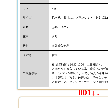
カラー
2色
サイズ
抱き枕：41*41cm ブランケット：142*102c
素材
pp綿、リネン、
在庫
あり
状態
海外輸入新品
原産地
韓国
※ 対応時間：10:00-19:00 土日祝除く。
※ 海外から輸入している為、輸送上の都
ご注意事項
※ パソコンの環境によっては写真の色味
※ 本製品は、改良、改善の為、予告なく
※ 銀行振込、クレジットカード決済等の
001↓↓