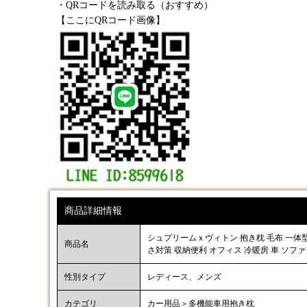
・QRコードを読み取る（おすすめ）
【ここにQRコード画像】
商品詳細情報
シュプリームｘヴィトン 抱き枕 毛布 一体型 両
商品名
さ対策 収納便利 オフィス 冷暖房 車 ソファ 昼
性別タイプ
レディース、メンズ
カテゴリ
カー用品＞多機能車用抱き枕