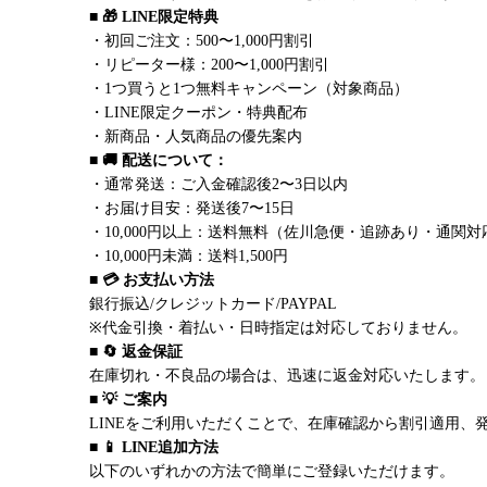
■ 🎁 LINE限定特典
・初回ご注文：500〜1,000円割引
・リピーター様：200〜1,000円割引
・1つ買うと1つ無料キャンペーン（対象商品）
・LINE限定クーポン・特典配布
・新商品・人気商品の優先案内
■ 🚚 配送について：
・通常発送：ご入金確認後2〜3日以内
・お届け目安：発送後7〜15日
・10,000円以上：送料無料（佐川急便・追跡あり・通関対
・10,000円未満：送料1,500円
■ 💳 お支払い方法
銀行振込/クレジットカード/PAYPAL
※代金引換・着払い・日時指定は対応しておりません。
■ 🔄 返金保証
在庫切れ・不良品の場合は、迅速に返金対応いたします。
■ 💡 ご案内
LINEをご利用いただくことで、在庫確認から割引適用、
■ 📱 LINE追加方法
以下のいずれかの方法で簡単にご登録いただけます。