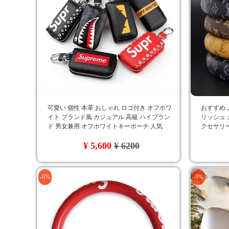
可愛い 個性 本革 おしゃれ ロゴ付き オフホワ
おすすめ 人
イト ブランド風 カジュアル 高級 ハイブラン
リッシュ 
ド 男女兼用 オフホワイトキーポーチ 人気
クセサリー
品質 LV
¥ 5,600
¥ 6200
-6%
-9%