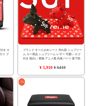
ゴ付き カ
ブランド すべり止めシート 売れ筋 シュプリー
行り プ
ム カー用品 シュプリーム レザー 可愛い ロゴ
付き 面白い 置物 アニメ風 内装パーツ 落下防
止
¥ 5,910
¥ 6410
-3%