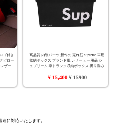
 ロゴ付き
高品質 内装パーツ 新作の 売れ筋 supreme 車用
ックピロー
収納ボックス ブランド風 レザー カー用品 シ
 レザー
ュプリーム 車トランク収納ボックス 折り畳み
式 大容量
¥ 15,400
¥ 15900
で迅速に対応いたします。