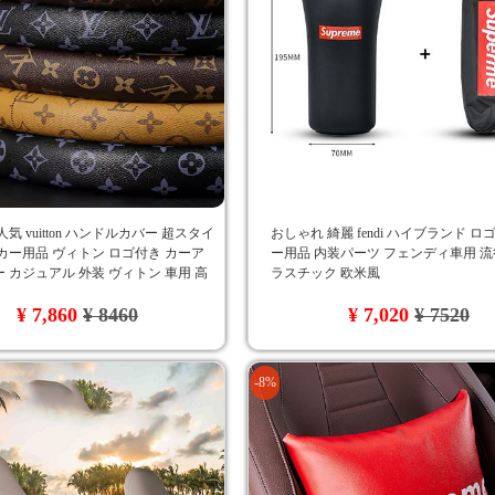
気 vuitton ハンドルカバー 超スタイ
おしゃれ 綺麗 fendi ハイブランド ロ
カー用品 ヴィトン ロゴ付き カーア
ー用品 内装パーツ フェンディ車用 流
 カジュアル 外装 ヴィトン 車用 高
ラスチック 欧米風
 自分へのプレゼント 3色
¥ 7,860
¥ 8460
¥ 7,020
¥ 7520
-8%