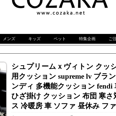
メンズ
キッズ
ペット
特集企画
ご
シュプリームｘヴィトン クッシ
用クッション supreme lv ブ
ンディ 多機能クッション fend
ひざ掛け クッション 布団 寒さ
ス 冷暖房 車 ソファ 昼休み 