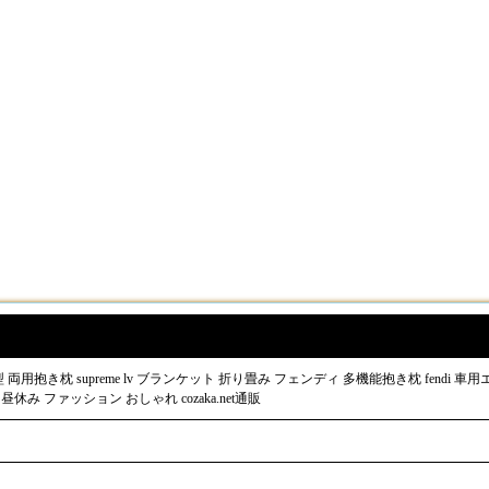
用抱き枕 supreme lv ブランケット 折り畳み フェンディ 多機能抱き枕 fendi 
休み ファッション おしゃれ cozaka.net通販