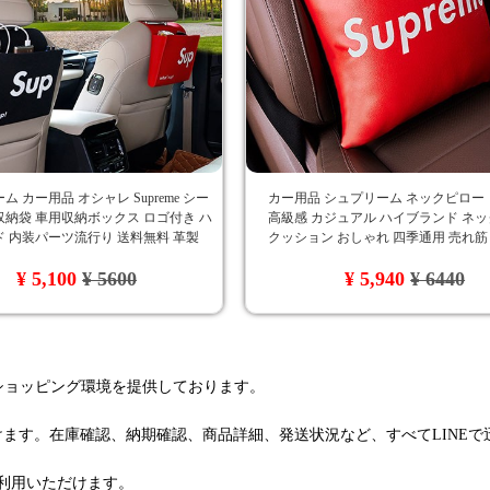
 カー用品 オシャレ Supreme シー
カー用品 シュプリーム ネックピロー
納袋 車用収納ボックス ロゴ付き ハ
高級感 カジュアル ハイブランド ネ
 内装パーツ流行り 送料無料 革製
クッション おしゃれ 四季通用 売れ筋
抱き枕 シュプリーム
¥ 5,100
¥ 5600
¥ 5,940
¥ 6440
るショッピング環境を提供しております。
けます。在庫確認、納期確認、商品詳細、発送状況など、すべてLINE
利用いただけます。