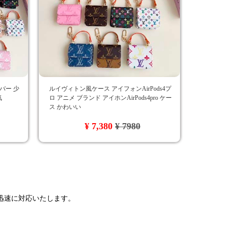
カバー 少
ルイヴィトン風ケース アイフォンAirPods4プ
気
ロ アニメ ブランド アイホンAirPods4pro ケー
ス かわいい
¥ 7,380
¥ 7980
で迅速に対応いたします。