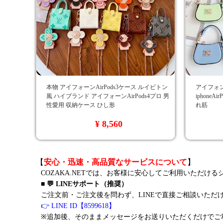
本物 アイフォーンAirPods3ケース ルイビトン
アイフォンA
風 ハイブランド アイフォーンAirPods4プロ 男
iphoneA
性愛用 収納ケース ひし形
れ筋
¥ 8,560
【
安心・迅速・高品質なサービスについて
】
COZAKA.NETでは、お客様に安心してご利用いただけ
■ 💬 LINEサポート（推奨）
ご注文前・ご注文後を問わず、LINEで直接ご相談いただ
👉 LINE ID【8599618】
※追加後、そのままメッセージをお送りいただくだけでご