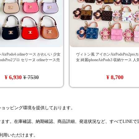
irPods4 celineケース かわいい 少女
ヴィトン風 アイホンAirPodsPro2pro
irPodsPro2プロ セリーヌ celineケース売
女 綺麗iphoneAirPods3 収納ケース 人
¥ 6,930
¥ 7530
¥ 8,700
るショッピング環境を提供しております。
けます。在庫確認、納期確認、商品詳細、発送状況など、すべてLINE
利用いただけます。