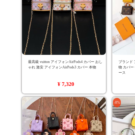
最高級 vuitton アイフォンAirPods4 カバー おし
ブランド アイ
ゃれ 激安 アイフォンAirPods3 カバー 本物
物 カバー 
ース
¥ 7,320
-8%