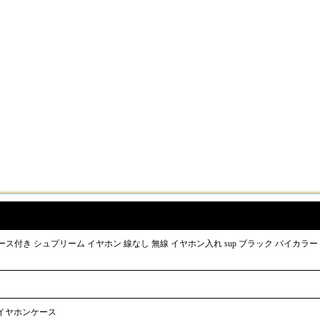
ース付き シュプリーム イヤホン 線なし 無線 イヤホン入れ sup ブラック バイカラー オシ
イヤホンケース