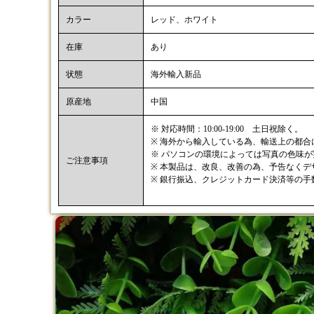
カラー
レッド、ホワイト
在庫
あり
状態
海外輸入新品
原産地
中国
※ 対応時間：10:00-19:00 土日祝除く。
※ 海外から輸入している為、輸送上の都
※ パソコンの環境によっては写真の色味
ご注意事項
※ 本製品は、改良、改善の為、予告なく
※ 銀行振込、クレジットカード決済等の