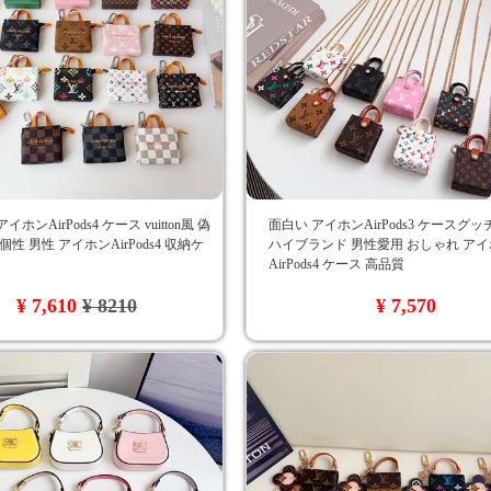
ホンAirPods4 ケース vuitton風 偽
面白い アイホンAirPods3 ケースグッチ 
個性 男性 アイホンAirPods4 収納ケ
ハイブランド 男性愛用 おしゃれ ア
AirPods4 ケース 高品質
¥ 7,610
¥ 8210
¥ 7,570