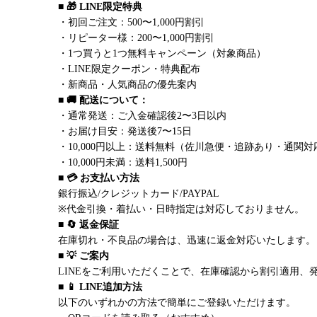
■ 🎁 LINE限定特典
・初回ご注文：500〜1,000円割引
・リピーター様：200〜1,000円割引
・1つ買うと1つ無料キャンペーン（対象商品）
・LINE限定クーポン・特典配布
・新商品・人気商品の優先案内
■ 🚚 配送について：
・通常発送：ご入金確認後2〜3日以内
・お届け目安：発送後7〜15日
・10,000円以上：送料無料（佐川急便・追跡あり・通関対
・10,000円未満：送料1,500円
■ 💳 お支払い方法
銀行振込/クレジットカード/PAYPAL
※代金引換・着払い・日時指定は対応しておりません。
■ 🔄 返金保証
在庫切れ・不良品の場合は、迅速に返金対応いたします。
■ 💡 ご案内
LINEをご利用いただくことで、在庫確認から割引適用、
■ 📱 LINE追加方法
以下のいずれかの方法で簡単にご登録いただけます。