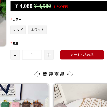
¥
4,080
¥ 4,580
-11%OFF!
*
カラー
レッド
ホワイト
*
数量
-
+
カートへ入れる