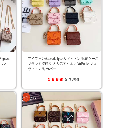
gucci
アイフォンAirPods4pro ルイビトン 収納ケース
イホン
ブランド流行り 大人気アイホンAirPods4プロ
ヴィトン風 カバー
¥ 6,690
¥ 7290
-8%