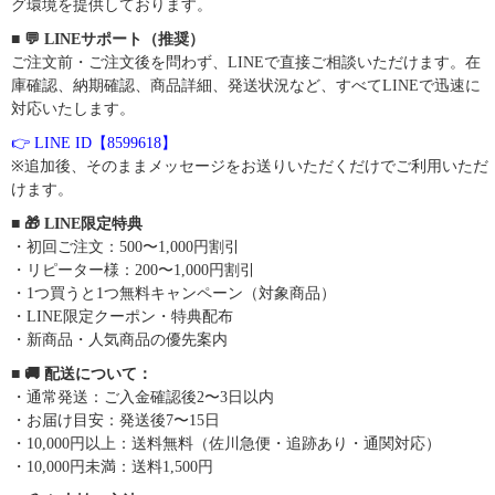
グ環境を提供しております。
■ 💬 LINEサポート（推奨）
ご注文前・ご注文後を問わず、LINEで直接ご相談いただけます。在
庫確認、納期確認、商品詳細、発送状況など、すべてLINEで迅速に
対応いたします。
👉 LINE ID【8599618】
※追加後、そのままメッセージをお送りいただくだけでご利用いただ
けます。
■ 🎁 LINE限定特典
・初回ご注文：500〜1,000円割引
・リピーター様：200〜1,000円割引
・1つ買うと1つ無料キャンペーン（対象商品）
・LINE限定クーポン・特典配布
・新商品・人気商品の優先案内
■ 🚚 配送について：
・通常発送：ご入金確認後2〜3日以内
・お届け目安：発送後7〜15日
・10,000円以上：送料無料（佐川急便・追跡あり・通関対応）
・10,000円未満：送料1,500円